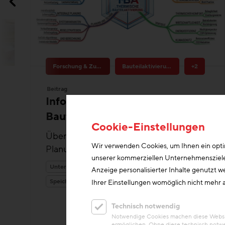
Forschung & Zukunftsthemen
Bauteilaktivierung
+2
Beitrag
Informationsportal Thermische
Bauteilaktivierung
Überblick über Projektentwicklung,
Planungsgrundsätze und Best Practices
Cookie-Einstellungen
Unterlagen/Downloads
Heizung & Kühlung
Wir verwenden Cookies, um Ihnen ein optim
Speichermasse
unserer kommerziellen Unternehmensziele n
Anzeige personalisierter Inhalte genutzt w
Ihrer Einstellungen womöglich nicht mehr a
Technisch notwendig
Notwendige Cookies machen diese Website
ermöglichen. Ohne diese technisch notwe