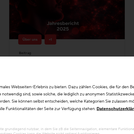
Über uns
+1
Beitrag
Jahresbericht 2025
Die Zukunftsagentur Bau treibt
Innovation und Digitalisierung in der
Bauwirtschaft voran
ales Webseiten-Erlebnis zu bieten. Dazu zählen Cookies, die für den Bet
otwendig sind, sowie solche, die lediglich zu anonymen Statistikzwecke
erden. Sie können selbst entscheiden, welche Kategorien Sie zulassen möc
lle Funktionalitäten der Seite zur Verfügung stehen.
Datenschutzerklä
 grundlegend nutzbar, in dem Sie zB die Seitennavigation, elementare Funktionen
ndigen Cookies kann die Website nicht optimal funktionieren.