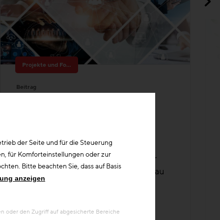
Projekte und Forschung
Beitrag
Forschungsreihe der
Bundesinnung Bau
2018-2025 Forschungs- und
Digitalisierungsprojekte - von den
Bauinnungen initiiert, mit finanzieller
Unterstützung der Bundesinnung Bau
rieb der Seite und für die Steuerung
umgesetzt
n, für Komforteinstellungen oder zur
hten. Bitte beachten Sie, dass auf Basis
rung anzeigen
 oder den Zugriff auf abgesicherte Bereiche