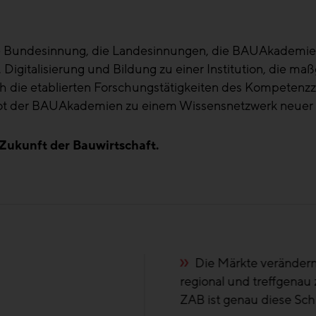
ie Bundesinnung, die Landesinnungen, die BAUAkadem
Digitalisierung und Bildung zu einer Institution, die ma
 sich die etablierten Forschungstätigkeiten des Kompet
ebot der BAUAkademien zu einem Wissensnetzwerk neuer
 Zukunft der Bauwirtschaft.
ändern sich und wir als Branche stehen vor neuen Herau
ffgenau zu handeln, aber dann auch das erworbene Wissen
ese Schnittstelle zwischen Regionalität und dem ganzen 