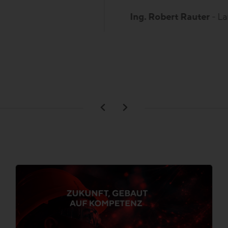
ter
- Landesinnungsmeister Bau Kärnten