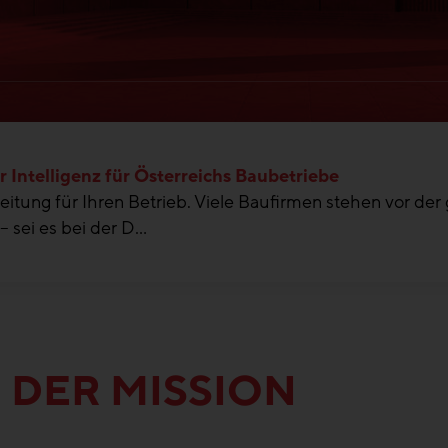
 Intelligenz für Österreichs Baubetriebe
itung für Ihren Betrieb. Viele Baufirmen stehen vor der
 sei es bei der D...
 DER MISSION