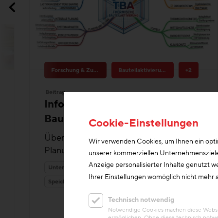
Forschung & Zukunftsthemen
Bauteilaktivierung
+2
Beitrag
Informationsportal Thermische
Bauteilaktivierung
Überblick über Projektentwicklung,
Planungsgrundsätze und Best Practices
Cookie-Einstellungen
Unterlagen/Downloads
Heizung & Kühlung
Wir verwenden Cookies, um Ihnen ein optim
Speichermasse
unserer kommerziellen Unternehmensziele n
Anzeige personalisierter Inhalte genutzt w
Ihrer Einstellungen womöglich nicht mehr a
Technisch notwendig
Notwendige Cookies machen diese Website
ermöglichen. Ohne diese technisch notwe