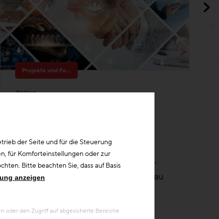
Projekte und Forschung
Beitrag
Forschungsreihe der
Bundesinnung Bau
2018-2025 Forschungs- und
Digitalisierungsprojekte - von den
Bauinnungen initiiert, mit finanzieller
Unterstützung der Bundesinnung Bau
rieb der Seite und für die Steuerung
umgesetzt
n, für Komforteinstellungen oder zur
hten. Bitte beachten Sie, dass auf Basis
rung anzeigen
 oder den Zugriff auf abgesicherte Bereiche