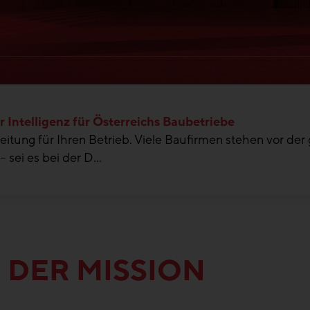
 Intelligenz für Österreichs Baubetriebe
itung für Ihren Betrieb. Viele Baufirmen stehen vor der
 sei es bei der D...
 DER MISSION