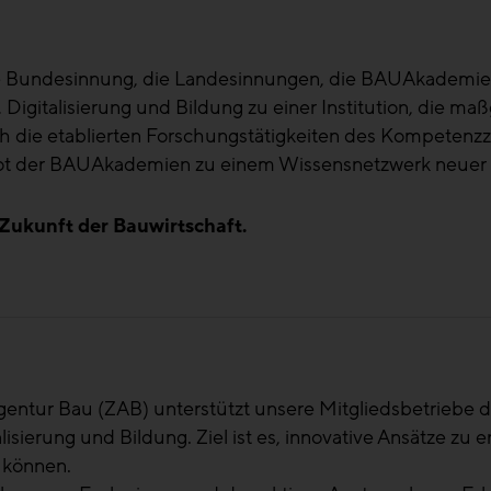
ie Bundesinnung, die Landesinnungen, die BAUAkadem
Digitalisierung und Bildung zu einer Institution, die ma
 sich die etablierten Forschungstätigkeiten des Kompet
ebot der BAUAkademien zu einem Wissensnetzwerk neuer
 Zukunft der Bauwirtschaft.
ändern sich und wir als Branche stehen vor neuen Herau
ffgenau zu handeln, aber dann auch das erworbene Wissen
ese Schnittstelle zwischen Regionalität und dem ganzen 