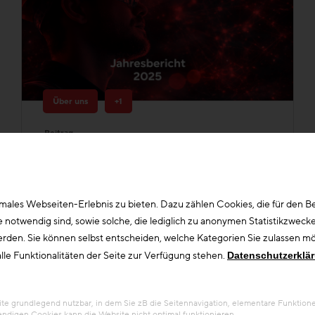
Über uns
+1
Beitrag
Jahresbericht 2025
Die Zukunftsagentur Bau treibt
Innovation und Digitalisierung in der
Bauwirtschaft voran
ales Webseiten-Erlebnis zu bieten. Dazu zählen Cookies, die für den Bet
otwendig sind, sowie solche, die lediglich zu anonymen Statistikzwecke
erden. Sie können selbst entscheiden, welche Kategorien Sie zulassen möc
lle Funktionalitäten der Seite zur Verfügung stehen.
Datenschutzerklä
 grundlegend nutzbar, in dem Sie zB die Seitennavigation, elementare Funktionen
ndigen Cookies kann die Website nicht optimal funktionieren.