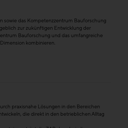
ien sowie das Kompetenzzentrum Bauforschung
ßgeblich zur zukünftigen Entwicklung der
enzzentrum Bauforschung und das umfangreiche
 Dimension kombinieren.
sforderungen. Gerade dann ist es wichtig,
 zu zentralisieren und Lehren zu ziehen. Die
Land.