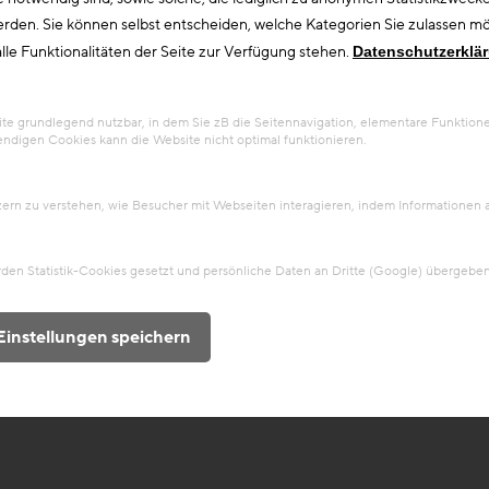
erden. Sie können selbst entscheiden, welche Kategorien Sie zulassen möc
lle Funktionalitäten der Seite zur Verfügung stehen.
Datenschutzerklä
 grundlegend nutzbar, in dem Sie zB die Seitennavigation, elementare Funktionen
ndigen Cookies kann die Website nicht optimal funktionieren.
tzern zu verstehen, wie Besucher mit Webseiten interagieren, indem Information
en Statistik-Cookies gesetzt und persönliche Daten an Dritte (Google) übergeben
Einstellungen speichern