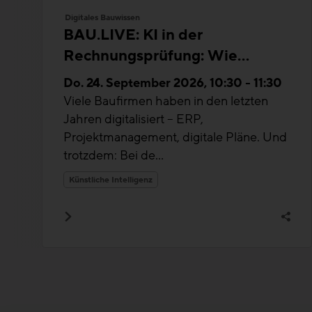
Digitales Bauwissen
BAU.LIVE: KI in der
Rechnungsprüfung: Wie
Bauunternehmen Ihre
Do. 24. September 2026, 10:30 - 11:30
Transparenz und Effizienz
Viele Baufirmen haben in den letzten
erhöhen
Jahren digitalisiert – ERP,
Projektmanagement, digitale Pläne. Und
trotzdem: Bei de...
Künstliche Intelligenz