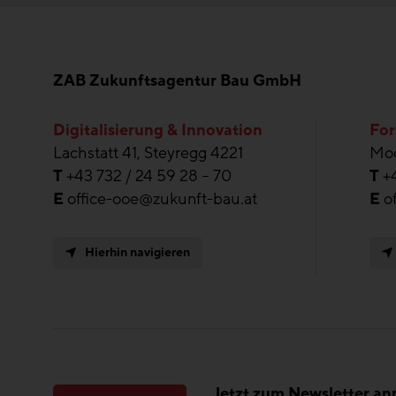
ZAB Zukunftsagentur Bau GmbH
Digitalisierung & Innovation
For
Lachstatt 41, Steyregg 4221
Moo
T
+43 732 / 24 59 28 – 70
T
+
E
office-ooe@zukunft-bau.at
E
o
Hierhin navigieren
Jetzt zum Newsletter a