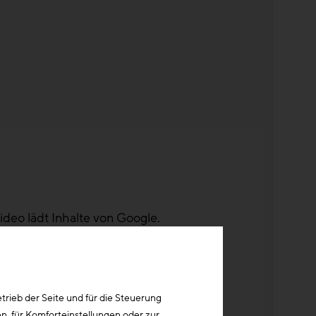
ideo lädt Inhalte von Google.
rung
.
rieb der Seite und für die Steuerung
n, für Komforteinstellungen oder zur