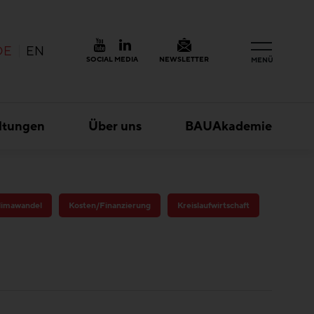
DE
EN
SOCIAL MEDIA
NEWSLETTER
MENÜ
ltungen
Über uns
BAUAkademie
limawandel
Kosten/Finanzierung
Kreislaufwirtschaft