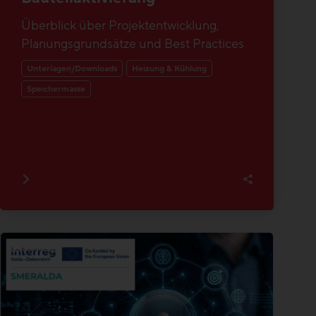
Überblick über Projektentwicklung,
Planungsgrundsätze und Best Practices
Unterlagen/Downloads
Heizung & Kühlung
Speichermasse