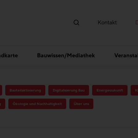
Kontakt
ndkarte
Bauwissen/Mediathek
Veransta
Bauteilaktivierung
Digitalisierung Bau
Energiezukunft
K
g
Ökologie und Nachhaltigkeit
Über uns