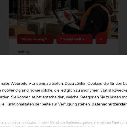
Digitalisierung & Innovation
Produktivität am Bau
+1
Beitrag
Fehler am Bau – Ursachen,
Auswirkungen und Strategien
des Fehlermanagements im
Fehler auf der Baustelle kosten Zeit,
Kontext der Produktivität
ales Webseiten-Erlebnis zu bieten. Dazu zählen Cookies, die für den Bet
Geld und Nerven. Doch anstatt Fehler
otwendig sind, sowie solche, die lediglich zu anonymen Statistikzwecke
nur als Problem zu sehen, sieht die
erden. Sie können selbst entscheiden, welche Kategorien Sie zulassen möc
Zukunftsagentur Bau sie als Chance zur
lle Funktionalitäten der Seite zur Verfügung stehen.
Datenschutzerklä
...
 grundlegend nutzbar, in dem Sie zB die Seitennavigation, elementare Funktionen