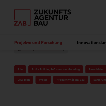
Projekte und Forschung
Innovationsla
Projekte und Forschung
Alle
BIM - Building Information Modeling
Bauschäden
Low Tech
Presse
Produktivität am Bau
Sanierun