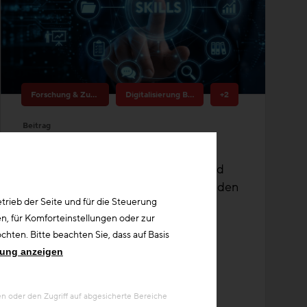
Forschung & Zukunftsthemen
Digitalisierung Bau
+2
Beitrag
Projekt Smeralda
Intelligente Modelle für Resilienz und
Digitalisierung von Unternehmen in den
rieb der Seite und für die Steuerung
Alpen
n, für Komforteinstellungen oder zur
Aus/Fortbildung
hten. Bitte beachten Sie, dass auf Basis
rung anzeigen
 oder den Zugriff auf abgesicherte Bereiche