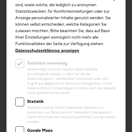
sind, sowie solche, die lediglich zu anonymen
Statistikzwecken, für Komforteinstellungen oder zur
6 Monate
Anzeige personalisierter Inhalte genutzt werden. Sie
können selbst entscheiden, welche Kategorien Sie
zulassen möchten. Bitte beachten Sie, dass auf Basis
Ihrer Einstellungen womöglich nicht mehr alle
ERGEBNISSE
Funktionalitäten der Seite zur Verfügung stehen.
Datenschutzerklärung anzeigen
Technisch notwendig
Ergebnisse
Notwendige Cookies machen diese Website
Potentiale der
grundlegend nutzbar, in dem Sie zB die
Seitennavigation, elementare Funktionen oder den
CO2 Reduktion
Zugriff auf abgesicherte Bereiche ermöglichen. Ohne
diese technisch notwendigen Cookies kann die Website
nicht optimal funktionieren.
Statistik
PARTNER
Statistik-Cookies helfen Webseiten-Besitzern zu
verstehen, wie Besucher mit Webseiten interagieren,
indem Informationen anonym gesammelt und gemeldet
werden.
Google Maps