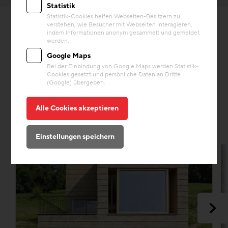
Statistik
Statistik-Cookies helfen Webseiten-Besitzern zu
verstehen, wie Besucher mit Webseiten interagieren,
indem Informationen anonym gesammelt und gemeldet
werden.
Google Maps
Bei der Einbindung von Google Maps werden Statistik-
Cookies gesetzt und persönliche Daten an Dritte
(Google) übergeben.
Alle Cookies akzeptieren
PROJEKTE
Einstellungen speichern