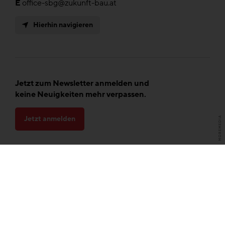
E
office-sbg@zukunft-bau.at
Hierhin navigieren
Jetzt zum Newsletter anmelden und
keine Neuigkeiten mehr verpassen.
Jetzt anmelden
Presse
Datenschutz