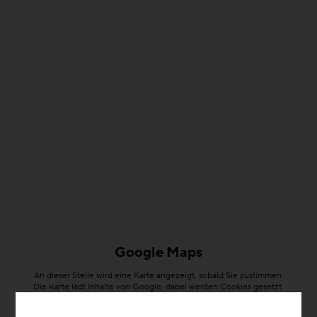
Google Maps
An dieser Stelle wird eine Karte angezeigt, sobald Sie zustimmen.
Die Karte lädt Inhalte von Google, dabei werden Cookies gesetzt.
Weitere Information finden Sie in unserer
Datenschutzerklärung
.