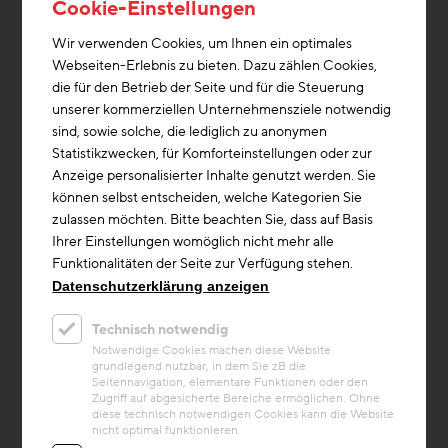
Cookie-Einstellungen
Karte anzeigen
Wir verwenden Cookies, um Ihnen ein optimales
Webseiten-Erlebnis zu bieten. Dazu zählen Cookies,
die für den Betrieb der Seite und für die Steuerung
unserer kommerziellen Unternehmensziele notwendig
sind, sowie solche, die lediglich zu anonymen
Statistikzwecken, für Komforteinstellungen oder zur
Anzeige personalisierter Inhalte genutzt werden. Sie
können selbst entscheiden, welche Kategorien Sie
zulassen möchten. Bitte beachten Sie, dass auf Basis
Ihrer Einstellungen womöglich nicht mehr alle
Funktionalitäten der Seite zur Verfügung stehen.
Datenschutzerklärung anzeigen
Technisch notwendig
Notwendige Cookies machen diese Website
grundlegend nutzbar, in dem Sie zB die
Seitennavigation, elementare Funktionen oder den
Zugriff auf abgesicherte Bereiche ermöglichen. Ohne
diese technisch notwendigen Cookies kann die Website
nicht optimal funktionieren.