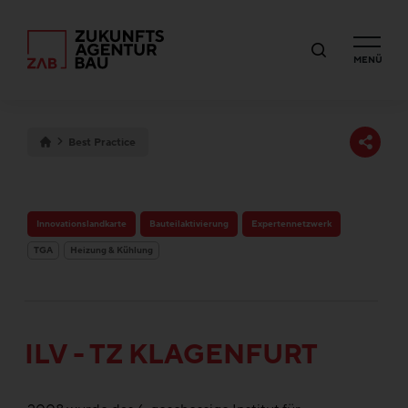
MENÜ
Best Practice
Innovationslandkarte
Bauteilaktivierung
Expertennetzwerk
TGA
Heizung & Kühlung
ILV - TZ KLAGENFURT