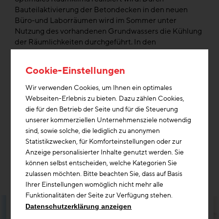
Bauteilaktivierung der Betondecken in den neuen
Büro-und Laborräumen wird im Sommer unter
Nutzung des vorhandenen Grundwassers die Kühlung
der Räumlichkeiten durchgeführt. In den
Wintermonaten wird über das gleiche System die
Grundlast der Heizung sichergestellt. Des Weiteren
Cookie-Einstellungen
werden zwei Drittel der notwendigen Heizleistung
über eine Grundwasserwärmepumpe abgedeckt. Die
Wir verwenden Cookies, um Ihnen ein optimales
notwendige verbleibende Heizleistung wird durch das
Webseiten-Erlebnis zu bieten. Dazu zählen Cookies,
Fernwärmenetz der Stadt Klagenfurt abgedeckt. An
die für den Betrieb der Seite und für die Steuerung
der Südseite des Instituts wurde eine rund 100 m²
unserer kommerziellen Unternehmensziele notwendig
große Photovoltaikanlage in das Fassadensystem
sind, sowie solche, die lediglich zu anonymen
integriert. Der durch Sonnenkraft gewonnene Strom
Statistikzwecken, für Komforteinstellungen oder zur
wird in das Stromnetz des Energieversorgers
Anzeige personalisierter Inhalte genutzt werden. Sie
rückeingespeist.
können selbst entscheiden, welche Kategorien Sie
zulassen möchten. Bitte beachten Sie, dass auf Basis
Ihrer Einstellungen womöglich nicht mehr alle
Funktionalitäten der Seite zur Verfügung stehen.
Datenschutzerklärung anzeigen