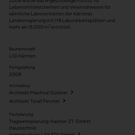
2008 wurde das 6-geschossige Institut für
Lebensmittelsicherheit und Veterinärwesen für
sämtliche Laboreinheiten der Kärntner
Landesregierung mit 118 Laborarbeitsplätzen und
mehr als 15.000 m² errichtet.
Bauherrschaft
LIG Kärnten
Fertigstellung
2008
Architektur
Architekt Manfred Güldner
Architekt Toralf Fercher
Fachplanung
Tragwerksplanung: Kastner ZT-GmbH
Haustechnik:
Ingenieurbüro LAKATA GmbH