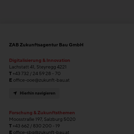
ZAB Zukunftsagentur Bau GmbH
Digitalisierung & Innovation
Lachstatt 41, Steyregg 4221
T
+43 732 / 24 59 28 – 70
E
office-ooe@zukunft-bau.at
Hierhin navigieren
Forschung & Zukunftsthemen
Moosstraße 197, Salzburg 5020
T
+43 662 / 830 200 - 19
E
office-sbg@zukunft-bau.at