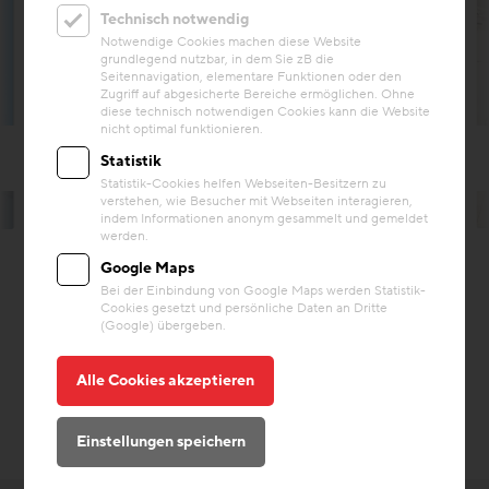
Technisch notwendig
Notwendige Cookies machen diese Website
grundlegend nutzbar, in dem Sie zB die
Seitennavigation, elementare Funktionen oder den
Zugriff auf abgesicherte Bereiche ermöglichen. Ohne
diese technisch notwendigen Cookies kann die Website
nicht optimal funktionieren.
Statistik
Statistik-Cookies helfen Webseiten-Besitzern zu
verstehen, wie Besucher mit Webseiten interagieren,
© TINEFOTO.COM | Martin Steinthaler
indem Informationen anonym gesammelt und gemeldet
werden.
Google Maps
Bei der Einbindung von Google Maps werden Statistik-
Cookies gesetzt und persönliche Daten an Dritte
(Google) übergeben.
Alle Cookies akzeptieren
Einstellungen speichern