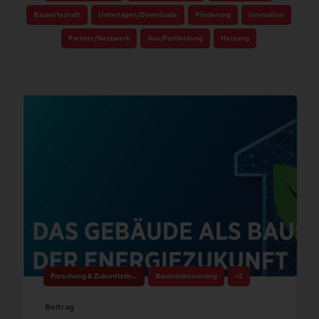
Bauwirtschaft
Unterlagen/Downloads
Förderung
Innovation
Partner/Netzwerk
Aus/Fortbildung
Heizung
Forschung & Zukunftsthemen
Bauteilaktivierung
+2
Beitrag