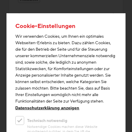
Cookie-Einstellungen
Wir verwenden Cookies, um Ihnen ein optimales
Webseiten-Erlebnis zu bieten. Dazu zählen Cookies,
die für den Betrieb der Seite und für die Steuerung
unserer kommerziellen Unternehmensziele notwendig
sind, sowie solche, die lediglich zu anonymen
Statistikzwecken, für Komforteinstellungen oder zur
Anzeige personalisierter Inhalte genutzt werden. Sie
können selbst entscheiden, welche Kategorien Sie
zulassen möchten. Bitte beachten Sie, dass auf Basis
Ihrer Einstellungen womöglich nicht mehr alle
Funktionalitäten der Seite zur Verfügung stehen.
Datenschutzerklärung anzeigen
Forschung & Zukunftsthemen
Bauschäden
+3
Technisch notwendig
Beitrag
Bauschadensberichte
Notwendige Cookies machen diese Website
grundlegend nutzbar, in dem Sie zB die