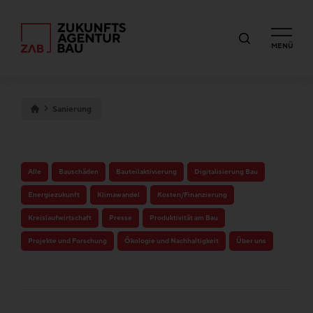
MENÜ
Sanierung
Alle
Bauschäden
Bauteilaktivierung
Digitalisierung Bau
Energiezukunft
Klimawandel
Kosten/Finanzierung
Kreislaufwirtschaft
Presse
Produktivität am Bau
Projekte und Forschung
Ökologie und Nachhaltigkeit
Über uns