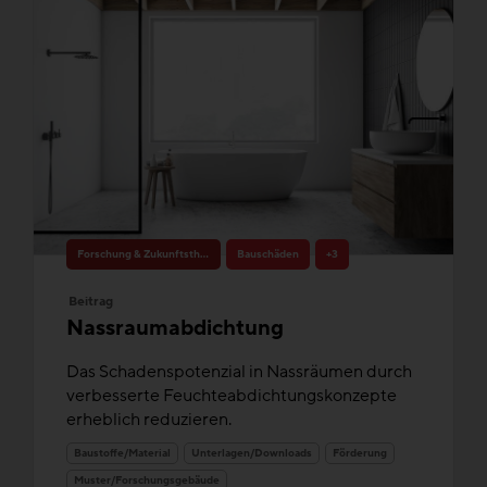
Forschung & Zukunftsthemen
Bauschäden
+3
Beitrag
Nassraumabdichtung
Das Schadenspotenzial in Nassräumen durch
verbesserte Feuchteabdichtungskonzepte
erheblich reduzieren.
Baustoffe/Material
Unterlagen/Downloads
Förderung
Muster/Forschungsgebäude