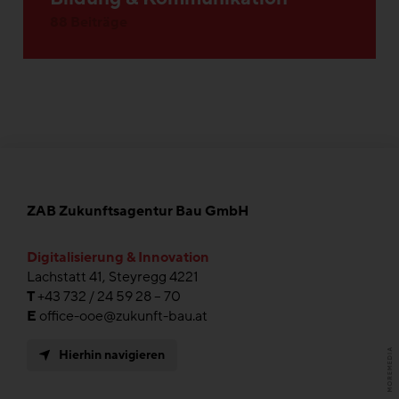
88 Beiträge
ZAB Zukunftsagentur Bau GmbH
Digitalisierung & Innovation
Lachstatt 41, Steyregg 4221
T
+43 732 / 24 59 28 – 70
E
office-ooe@zukunft-bau.at
Hierhin navigieren