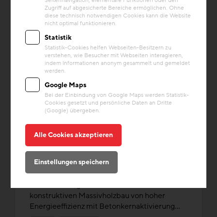
Seitennavigation, elementare Funktionen oder den
Zugriff auf abgesicherte Bereiche ermöglichen. Ohne
diese technisch notwendigen Cookies kann die Website
nicht optimal funktionieren.
Statistik
Statistik-Cookies helfen Webseiten-Besitzern zu
verstehen, wie Besucher mit Webseiten interagieren,
indem Informationen anonym gesammelt und gemeldet
werden.
Google Maps
Bei der Einbindung von Google Maps werden Statistik-
Cookies gesetzt und persönliche Daten an Dritte
(Google) übergeben.
Bauteilaktivierung
Alle Cookies akzeptieren
Projekt
Bürogebäude Maschinenring
Einstellungen speichern
Für die Landesgeschäftsstelle des
Maschinenrings war vom Bauherren ein
konstruktiven Massivholzbau von hoher
Energieeffizienz mit Betonkernaktivierung...