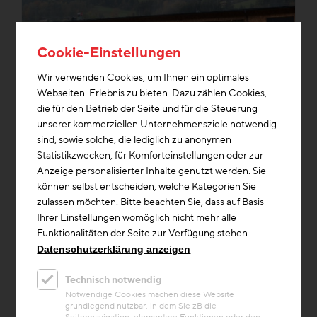
Cookie-Einstellungen
Wir verwenden Cookies, um Ihnen ein optimales
Bauteilaktivierung
Webseiten-Erlebnis zu bieten. Dazu zählen Cookies,
die für den Betrieb der Seite und für die Steuerung
Projekt
unserer kommerziellen Unternehmensziele notwendig
Wohnmanufaktur Taxenbach
sind, sowie solche, die lediglich zu anonymen
Statistikzwecken, für Komforteinstellungen oder zur
Die Tischlerei stellt Möbel aus Holz her, aber
Anzeige personalisierter Inhalte genutzt werden. Sie
auch komplette Interieurs mit Holz, Stein,
können selbst entscheiden, welche Kategorien Sie
Glas, Stahl und Stoffen. Auf einer
zulassen möchten. Bitte beachten Sie, dass auf Basis
Gesamtfläche von 1.200 m²...
Ihrer Einstellungen womöglich nicht mehr alle
Funktionalitäten der Seite zur Verfügung stehen.
Heizung
Speichermasse
Datenschutzerklärung anzeigen
Technisch notwendig
Notwendige Cookies machen diese Website
grundlegend nutzbar, in dem Sie zB die