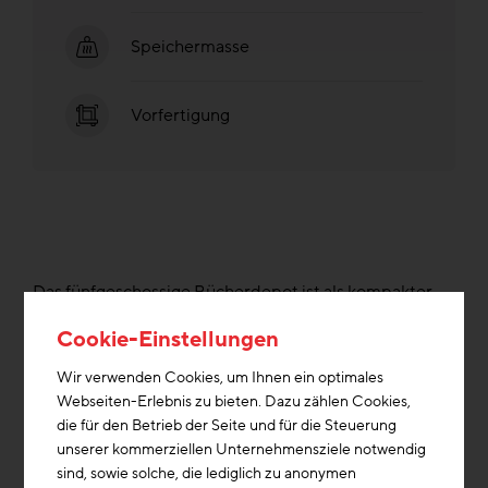
Speichermasse
Vorfertigung
Das fünfgeschossige Bücherdepot ist als kompakter
Baukörper konzipiert und für hohe Lasten ausgelegt.
Cookie-Einstellungen
Das Tragwerk besteht aus einem Stahlbetonskelett, für
das weitmöglichst Recyclingbeton eingesetzt wird.
Wir verwenden Cookies, um Ihnen ein optimales
Holz kommt dort zum Einsatz, wo es statisch möglich
Webseiten-Erlebnis zu bieten. Dazu zählen Cookies,
ist, unter anderem bei nicht tragenden Innenwänden.
die für den Betrieb der Seite und für die Steuerung
Ein hoher Vorfertigungsgrad der Bauteile ermöglicht
unserer kommerziellen Unternehmensziele notwendig
eine kurze Bauzeit. Der klar strukturierte, kubische
sind, sowie solche, die lediglich zu anonymen
Baukörper ist funktional auf die Anforderungen eines