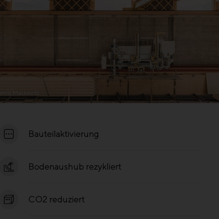
nno Mackovitz
Bauteilaktivierung
Bodenaushub rezykliert
CO2 reduziert