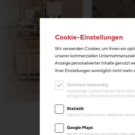
Cookie-Einstellungen
Wir verwenden Cookies, um Ihnen ein optim
unserer kommerziellen Unternehmensziele n
Anzeige personalisierter Inhalte genutzt w
Ihrer Einstellungen womöglich nicht mehr a
Technisch notwendig
Notwendige Cookies machen diese Website
© Hanno Mackovitz
ermöglichen. Ohne diese technisch notwe
Statistik
Statistik-Cookies helfen Webseiten-Besi
Google Maps
Bei der Einbindung von Google Maps werd