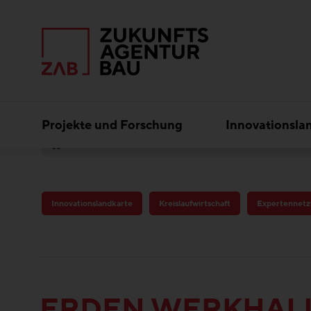
Projekte und Forschung
Innovationsla
Best Practice
Kreislaufwirtschaft
ERDEN W
Innovationslandkarte
Kreislaufwirtschaft
Expertennet
ERDEN WERKHAL