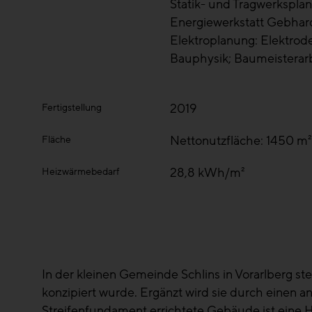
Statik- und Tragwerkspl
Energiewerkstatt Gebhar
Elektroplanung: Elektrod
Bauphysik; Baumeistera
2019
Fertigstellung
Nettonutzfläche: 1450 m²
Fläche
28,8 kWh/m²
Heizwärmebedarf
In der kleinen Gemeinde Schlins in Vorarlberg s
konzipiert wurde. Ergänzt wird sie durch einen 
Streifenfundament errichtete Gebäude ist eine