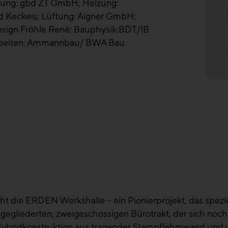
anung: gbd ZT GmbH; Heizung:
d Keckeis; Lüftung: Aigner GmbH;
esign Fröhle René; Bauphysik:BDT/IB
rbeiten: Ammannbau/ BWA Bau
teht die ERDEN Werkshalle – ein Pionierprojekt, das spez
angegliederten, zweigeschossigen Bürotrakt, der sich noc
 Hybridkonstruktion aus tragender Stampflehmwand und 