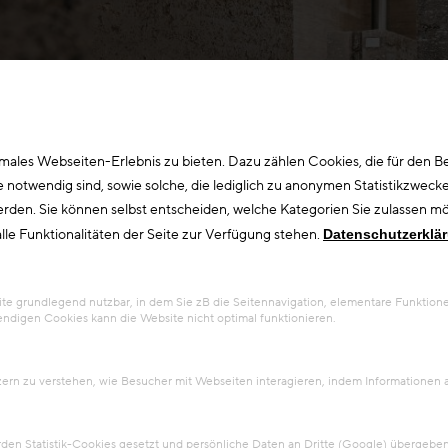
ales Webseiten-Erlebnis zu bieten. Dazu zählen Cookies, die für den Bet
otwendig sind, sowie solche, die lediglich zu anonymen Statistikzwecke
erden. Sie können selbst entscheiden, welche Kategorien Sie zulassen möc
lle Funktionalitäten der Seite zur Verfügung stehen.
Datenschutzerklä
 grundlegend nutzbar, in dem Sie zB die Seitennavigation, elementare Funktionen
ndigen Cookies kann die Website nicht optimal funktionieren.
tzern zu verstehen, wie Besucher mit Webseiten interagieren, indem Information
en Statistik-Cookies gesetzt und persönliche Daten an Dritte (Google) übergeben