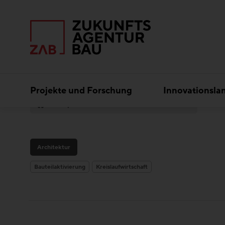
Projekte und Forschung
Innovationsla
Experten
Pittino & Ortner ZT GmbH
Architektur
Bauteilaktivierung
Kreislaufwirtschaft