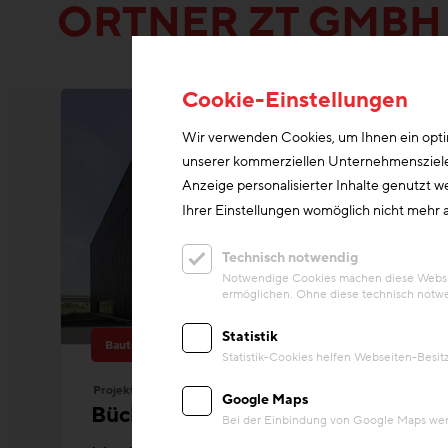
ORTNER ZT GMBH
Cookie-Einstellungen
Wir verwenden Cookies, um Ihnen ein optim
unserer kommerziellen Unternehmensziele n
Anzeige personalisierter Inhalte genutzt w
Ihrer Einstellungen womöglich nicht mehr a
Technisch notwendig
Notwendige Cookies machen diese Website
ermöglichen. Ohne diese technisch notwe
Statistik
Bauteilaktivierung
+1
Statistik-Cookies helfen Webseiten-Besi
Projekt
Google Maps
Bücherdepot
Bei der Einbindung von Google Maps werd