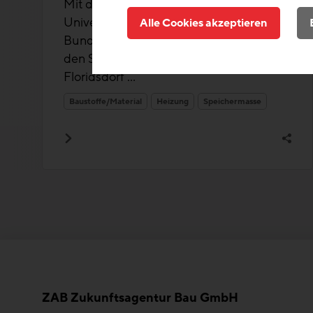
Mit dem neuen Bücherdepot der
Universitätsbibliothek Wien errichtet die
Alle Cookies akzeptieren
Bundesimmobiliengesellschaft (BIG) auf
den Siemensgründen in Wien-
Floridsdorf ...
Baustoffe/Material
Heizung
Speichermasse
ZAB Zukunftsagentur Bau GmbH