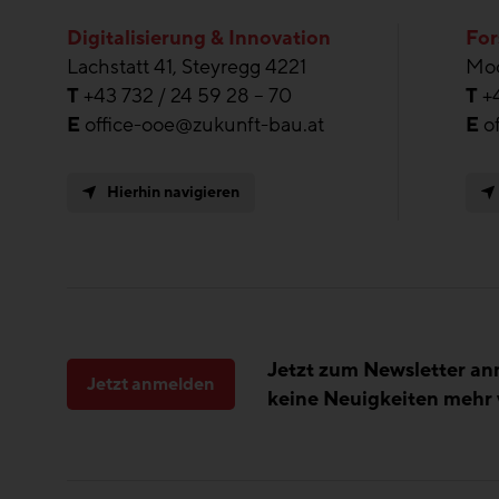
Digitalisierung & Innovation
For
Lachstatt 41, Steyregg 4221
Moo
T
+43 732 / 24 59 28 – 70
T
+
E
office-ooe@zukunft-bau.at
E
o
Hierhin navigieren
Jetzt zum Newsletter a
Jetzt anmelden
keine Neuigkeiten mehr 