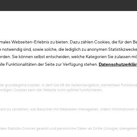
ales Webseiten-Erlebnis zu bieten. Dazu zählen Cookies, die für den Bet
otwendig sind, sowie solche, die lediglich zu anonymen Statistikzwecke
erden. Sie können selbst entscheiden, welche Kategorien Sie zulassen möc
lle Funktionalitäten der Seite zur Verfügung stehen.
Datenschutzerklä
 grundlegend nutzbar, in dem Sie zB die Seitennavigation, elementare Funktionen
ndigen Cookies kann die Website nicht optimal funktionieren.
tzern zu verstehen, wie Besucher mit Webseiten interagieren, indem Information
en Statistik-Cookies gesetzt und persönliche Daten an Dritte (Google) übergeben