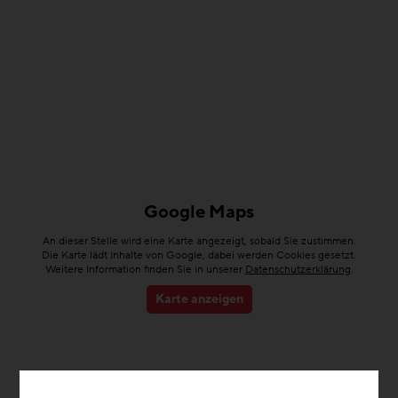
Google Maps
An dieser Stelle wird eine Karte angezeigt, sobald Sie zustimmen.
Die Karte lädt Inhalte von Google, dabei werden Cookies gesetzt.
Weitere Information finden Sie in unserer
Datenschutzerklärung
.
Karte anzeigen