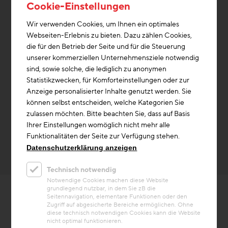
Cookie-Einstellungen
Wir verwenden Cookies, um Ihnen ein optimales
Webseiten-Erlebnis zu bieten. Dazu zählen Cookies,
die für den Betrieb der Seite und für die Steuerung
unserer kommerziellen Unternehmensziele notwendig
sind, sowie solche, die lediglich zu anonymen
Statistikzwecken, für Komforteinstellungen oder zur
Anzeige personalisierter Inhalte genutzt werden. Sie
können selbst entscheiden, welche Kategorien Sie
zulassen möchten. Bitte beachten Sie, dass auf Basis
Ihrer Einstellungen womöglich nicht mehr alle
Funktionalitäten der Seite zur Verfügung stehen.
Datenschutzerklärung anzeigen
Technisch notwendig
Notwendige Cookies machen diese Website
grundlegend nutzbar, in dem Sie zB die
Seitennavigation, elementare Funktionen oder den
Zugriff auf abgesicherte Bereiche ermöglichen. Ohne
diese technisch notwendigen Cookies kann die Website
nicht optimal funktionieren.