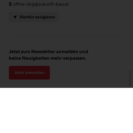
E
office-sbg@zukunft-bau.at
Hierhin navigieren
Jetzt zum Newsletter anmelden und
keine Neuigkeiten mehr verpassen.
Jetzt anmelden
Presse