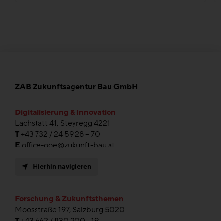
ZAB Zukunftsagentur Bau GmbH
Digitalisierung & Innovation
Lachstatt 41, Steyregg 4221
T
+43 732 / 24 59 28 – 70
E
office-ooe@zukunft-bau.at
Hierhin navigieren
Forschung & Zukunftsthemen
Moosstraße 197, Salzburg 5020
T
+43 662 / 830 200 - 19