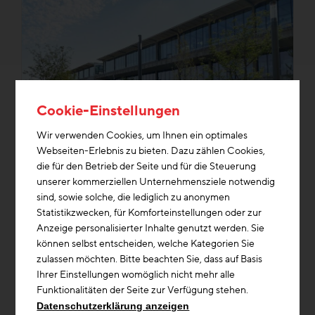
Cookie-Einstellungen
Wir verwenden Cookies, um Ihnen ein optimales
Webseiten-Erlebnis zu bieten. Dazu zählen Cookies,
die für den Betrieb der Seite und für die Steuerung
Kreislaufwirtschaft
unserer kommerziellen Unternehmensziele notwendig
sind, sowie solche, die lediglich zu anonymen
Projekt
Statistikzwecken, für Komforteinstellungen oder zur
Revitalisierung der Tribünen Krieau
Anzeige personalisierter Inhalte genutzt werden. Sie
können selbst entscheiden, welche Kategorien Sie
Die historischen Tribünen des
zulassen möchten. Bitte beachten Sie, dass auf Basis
Trabrennplatzes Krieau zählen zu den ältesten
Ihrer Einstellungen womöglich nicht mehr alle
Stahlbetongebäuden Wiens (1911–1913, Emil
Funktionalitäten der Seite zur Verfügung stehen.
Hoppe, Marcel Kammerer, Otto Sch...
Datenschutzerklärung anzeigen