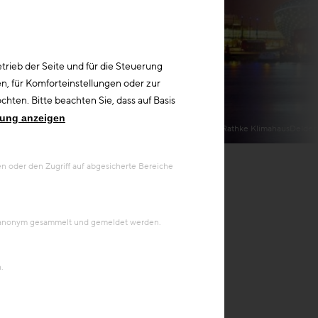
rieb der Seite und für die Steuerung
n, für Komforteinstellungen oder zur
hten. Bitte beachten Sie, dass auf Basis
rung anzeigen
© Delderfield, Langer, Rathke KlimahausDelderf
 oder den Zugriff auf abgesicherte Bereiche
en anonym gesammelt und gemeldet werden.
.