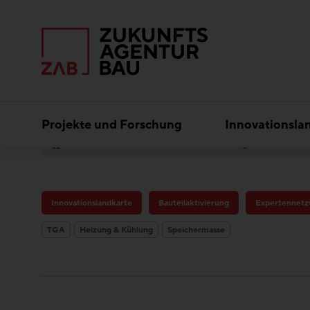
Projekte und Forschung
Innovationsla
Best Practice
Bauteilaktivierung
Klimaha
Innovationslandkarte
Bauteilaktivierung
Expertennetz
TGA
Heizung & Kühlung
Speichermasse