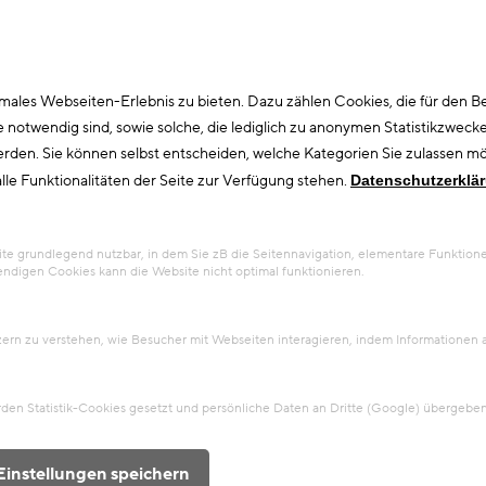
ales Webseiten-Erlebnis zu bieten. Dazu zählen Cookies, die für den Bet
otwendig sind, sowie solche, die lediglich zu anonymen Statistikzwecke
erden. Sie können selbst entscheiden, welche Kategorien Sie zulassen möc
lle Funktionalitäten der Seite zur Verfügung stehen.
Datenschutzerklä
 Rathke KlimahausDelderfield, Langer, Rathke Klimahaus
 grundlegend nutzbar, in dem Sie zB die Seitennavigation, elementare Funktionen
ndigen Cookies kann die Website nicht optimal funktionieren.
tzern zu verstehen, wie Besucher mit Webseiten interagieren, indem Information
en Statistik-Cookies gesetzt und persönliche Daten an Dritte (Google) übergeben
Einstellungen speichern