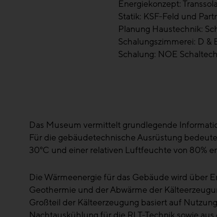
Energiekonzept: Transsol
Statik: KSF-Feld und Part
Planung Haustechnik: Sc
Schalungszimmerei: D &
Schalung: NOE Schaltech
Das Museum vermittelt grundlegende Informati
Für die gebäudetechnische Ausrüstung bedeutet d
30°C und einer relativen Luftfeuchte von 80% 
Die Wärmeenergie für das Gebäude wird über En
Geothermie und der Abwärme der Kälteerzeugung b
Großteil der Kälteerzeugung basiert auf Nutzun
Nachtauskühlung für die RLT-Technik sowie aus