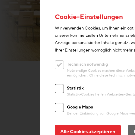
Cookie-Einstellungen
Wir verwenden Cookies, um Ihnen ein optim
unserer kommerziellen Unternehmensziele n
Anzeige personalisierter Inhalte genutzt w
Ihrer Einstellungen womöglich nicht mehr a
© Delderfield, Langer,
Technisch notwendig
Notwendige Cookies machen diese Website
ermöglichen. Ohne diese technisch notwe
Statistik
Statistik-Cookies helfen Webseiten-Besi
Google Maps
Bei der Einbindung von Google Maps werd
Alle Cookies akzeptieren