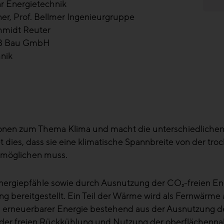
ar Energietechnik
ner, Prof. Bellmer Ingenieurgruppe
hmidt Reuter
 B Bau GmbH
nik
onen zum Thema Klima und macht die unterschiedlichen
ies, dass sie eine klimatische Spannbreite von der troc
ermöglichen muss.
ergiepfähle sowie durch Ausnutzung der CO₂-freien En
ereitgestellt. Ein Teil der Wärme wird als Fernwärme a
g erneuerbarer Energie bestehend aus der Ausnutzung de
 der freien Rückkühlung und Nutzung der oberflächenn