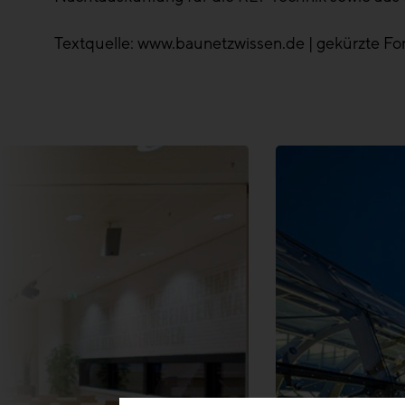
Textquelle: www.baunetzwissen.de | gekürzte F