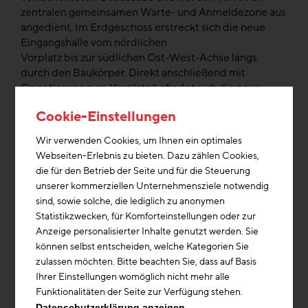
zentralen gemeinsamen Warte- und Anmeldezone aus
angedient. Im Erdgeschoss erstreckt sich die neue
Eingangshalle vom nördlichen
Vorplatz bis zur südlichen Ost-West-Achse längs
durch den Baukörper. Direkt anschließend mit
Orientierung zum Vorplatz befindet sich die neue
Cafeteria mit Küche. Des Weiteren befindet sich im
Cookie-Einstellungen
EG die administrative Patientenaufnahme mit einer
angrenzenden Wartezone. In den Obergeschossen 1
Wir verwenden Cookies, um Ihnen ein optimales
bis 4 befindet sich jeweils eine Allgemeinpflegestation
Webseiten-Erlebnis zu bieten. Dazu zählen Cookies,
mit 36 Betten, die in einer dreibündigen
die für den Betrieb der Seite und für die Steuerung
Grundstruktur kompakt
unserer kommerziellen Unternehmensziele notwendig
um einen zentralen Stützpunkt organisiert werden. Die
sind, sowie solche, die lediglich zu anonymen
Patientenzimmer sind als 1- und 2-Bett-Zimmer mit
Statistikzwecken, für Komforteinstellungen oder zur
eigener Dusche, Toilette, TV und Wlan ausgeführt. Die
Anzeige personalisierter Inhalte genutzt werden. Sie
Lüftungszentrale ist auf dem Dachverortet.
können selbst entscheiden, welche Kategorien Sie
zulassen möchten. Bitte beachten Sie, dass auf Basis
Die Beheizung / Kühlung der Patientenzimmer
Ihrer Einstellungen womöglich nicht mehr alle
(1.-4.OG) erfolgt über eine oberflächennahe
Funktionalitäten der Seite zur Verfügung stehen.
Bauteilaktivierung (oBKT). Die Heizungsanlage wird als
Datenschutzerklärung anzeigen