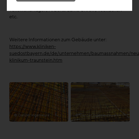
Mittleren Bereich befinden sich die öffentlichen
Toilettenanlagen, Arbeitsräume Unrein, Teeküchen
etc.
Weitere Informationen zum Gebäude unter:
https://www.kliniken-
suedostbayern.de/de/unternehmen/baumassnahmen/neu
klinikum-traunstein.htm
© Danzer Ingenieure
© Danzer Ingenieure