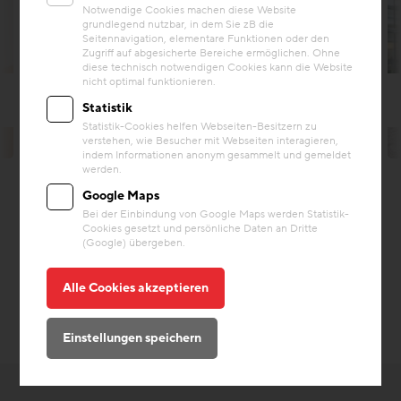
Notwendige Cookies machen diese Website
grundlegend nutzbar, in dem Sie zB die
Seitennavigation, elementare Funktionen oder den
Zugriff auf abgesicherte Bereiche ermöglichen. Ohne
diese technisch notwendigen Cookies kann die Website
nicht optimal funktionieren.
Statistik
Statistik-Cookies helfen Webseiten-Besitzern zu
© Scheriau Photography
verstehen, wie Besucher mit Webseiten interagieren,
indem Informationen anonym gesammelt und gemeldet
werden.
Google Maps
Bei der Einbindung von Google Maps werden Statistik-
Cookies gesetzt und persönliche Daten an Dritte
(Google) übergeben.
Alle Cookies akzeptieren
Einstellungen speichern