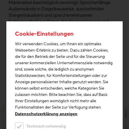
Materialien bestmöglich vereinigt: Speicherfähige
Außenwände in Ziegelbauweise, aussteifender
Stiegenhauskern und speicherwirksames
Kellergeschoß aus Beton, für die zur Heizung und
Kühlung angewandte Bauteilaktivierung, sowie weit
Cookie-Einstellungen
gespannte Geschoßdecken aus Brettschichtholz,
aufgelagert auf elegante halbrunde Holzsäulen, an
Wir verwenden Cookies, um Ihnen ein optimales
denen Stahlgelenke eine Pfosten-Riegel-Glasfassade
Webseiten-Erlebnis zu bieten. Dazu zählen Cookies,
tragen. Die Ausführung besticht dabei durch eine
die für den Betrieb der Seite und für die Steuerung
qualitätsvolle Detailausbildung und hohe Wertigkeit in
unserer kommerziellen Unternehmensziele notwendig
der Oberflächenbehandlung, sowie durch eine
sind, sowie solche, die lediglich zu anonymen
ökologisch orientierte Haltung des Planers und
Statistikzwecken, für Komforteinstellungen oder zur
Eigentümers. (Jurytext Holzbaupreis Niederösterreich
Anzeige personalisierter Inhalte genutzt werden. Sie
2018)
können selbst entscheiden, welche Kategorien Sie
zulassen möchten. Bitte beachten Sie, dass auf Basis
Ihrer Einstellungen womöglich nicht mehr alle
Funktionalitäten der Seite zur Verfügung stehen.
Datenschutzerklärung anzeigen
Technisch notwendig