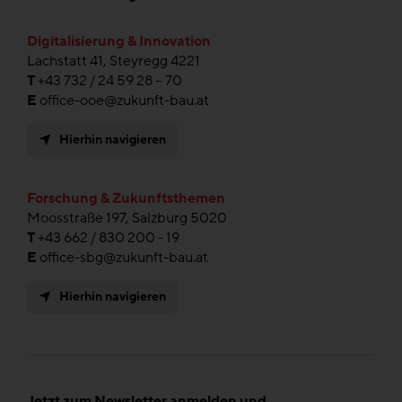
Digitalisierung & Innovation
Lachstatt 41, Steyregg 4221
T
+43 732 / 24 59 28 – 70
E
office-ooe@zukunft-bau.at
Hierhin navigieren
Forschung & Zukunftsthemen
Moosstraße 197, Salzburg 5020
T
+43 662 / 830 200 - 19
E
office-sbg@zukunft-bau.at
Hierhin navigieren
Jetzt zum Newsletter anmelden und