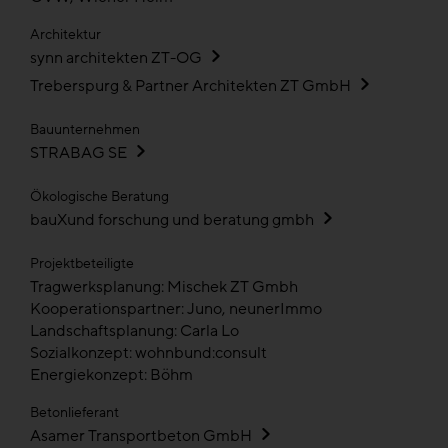
Architektur
synn architekten ZT-OG
Treberspurg & Partner Architekten ZT GmbH
Bauunternehmen
STRABAG SE
Ökologische Beratung
bauXund forschung und beratung gmbh
Projektbeteiligte
Tragwerksplanung: Mischek ZT Gmbh
Kooperationspartner: Juno, neunerImmo
Landschaftsplanung: Carla Lo
Sozialkonzept: wohnbund:consult
Energiekonzept: Böhm
Betonlieferant
Asamer Transportbeton GmbH