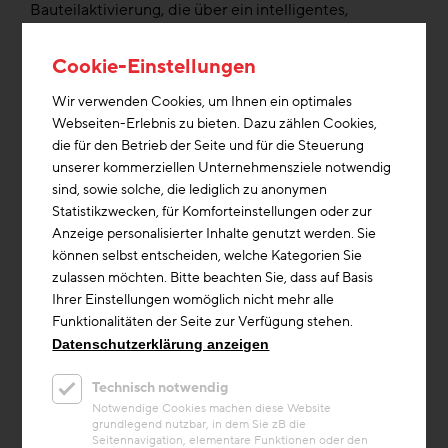
Bauteilaktivierung, die über ein intelligentes,
wettergestütztes Regelungssystem sowohl zum
Heizen als auch Kühlen genutzt wird. Die
Cookie-Einstellungen
Energieversorgung erfolgt fossilfrei über
Tiefenbohrungen, Brunnenanlagen, Wärmepumpen
Wir verwenden Cookies, um Ihnen ein optimales
und Photovoltaik. Überschüssige Energie wird in den
Webseiten-Erlebnis zu bieten. Dazu zählen Cookies,
Betonbauteilen zwischengespeichert, wodurch ein
die für den Betrieb der Seite und für die Steuerung
vorausschauendes Last- und Energiemanagement
unserer kommerziellen Unternehmensziele notwendig
entsteht. Die Systembauweise mit hohem
sind, sowie solche, die lediglich zu anonymen
Vorfertigungsgrad reduziert Bauzeit und
Statistikzwecken, für Komforteinstellungen oder zur
Materialverbrauch – ein wesentlicher Beitrag zur
Anzeige personalisierter Inhalte genutzt werden. Sie
Kreislaufwirtschaft.
können selbst entscheiden, welche Kategorien Sie
zulassen möchten. Bitte beachten Sie, dass auf Basis
Ihrer Einstellungen womöglich nicht mehr alle
Neben der technischen Nachhaltigkeit steht auch die
Funktionalitäten der Seite zur Verfügung stehen.
soziale Dimension im Vordergrund: Unterschiedliche
Datenschutzerklärung anzeigen
Wohnformen, gemeinschaftlich nutzbare Räume und
begrünte Aufenthaltszonen fördern Nachbarschaft
Technisch notwendig
und Teilhabe. Urban Gardening, schattenspendende
Notwendige Cookies machen diese Website
Bäume und eine durchdachte Landschaftsplanung
grundlegend nutzbar, in dem Sie zB die
verbessern das Mikroklima und unterstützen
Seitennavigation, elementare Funktionen oder den