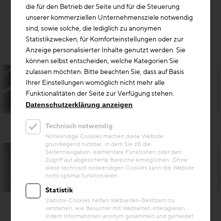
die für den Betrieb der Seite und für die Steuerung
unserer kommerziellen Unternehmensziele notwendig
sind, sowie solche, die lediglich zu anonymen
Statistikzwecken, für Komforteinstellungen oder zur
Anzeige personalisierter Inhalte genutzt werden. Sie
können selbst entscheiden, welche Kategorien Sie
zulassen möchten. Bitte beachten Sie, dass auf Basis
Ihrer Einstellungen womöglich nicht mehr alle
Funktionalitäten der Seite zur Verfügung stehen.
Datenschutzerklärung anzeigen
Technisch notwendig
Notwendige Cookies machen diese Website
grundlegend nutzbar, in dem Sie zB die
Seitennavigation, elementare Funktionen oder den
Zugriff auf abgesicherte Bereiche ermöglichen. Ohne
diese technisch notwendigen Cookies kann die Website
nicht optimal funktionieren.
Harald A. Jahn
Statistik
Statistik-Cookies helfen Webseiten-Besitzern zu
verstehen, wie Besucher mit Webseiten interagieren,
indem Informationen anonym gesammelt und gemeldet