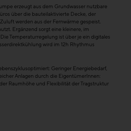
umpe erzeugt aus dem Grundwasser nutzbare
s über die bauteilaktivierte Decke, der
Zuluft werden aus der Fernwärme gespeist.
zt. Ergänzend sorgt eine kleinere, im
e Temperaturregelung ist über je ein digitales
sserdirektkühlung wird im 12h Rhythmus
 Lebenszyklusoptimiert: Geringer Energiebedarf,
lreicher Anlagen durch die EigentümerInnen:
er Raumhöhe und Flexibilität der Tragstruktur