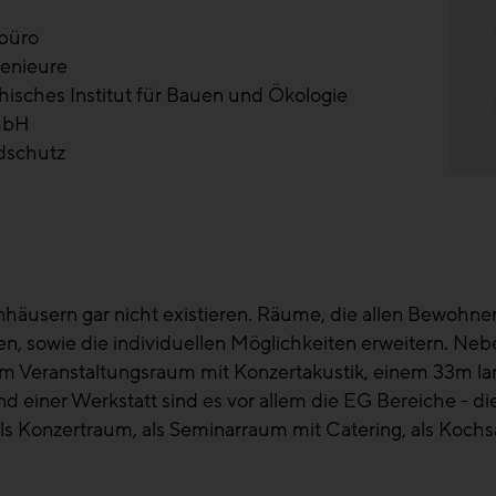
büro
genieure
hisches Institut für Bauen und Ökologie
mbH
dschutz
häusern gar nicht existieren. Räume, die allen Bewohn
chen, sowie die individuellen Möglichkeiten erweitern. N
em Veranstaltungsraum mit Konzertakustik, einem 33m l
nd einer Werkstatt sind es vor allem die EG Bereiche - d
s Konzertraum, als Seminarraum mit Catering, als Kochs