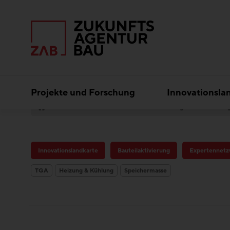
Projekte und Forschung
Innovationsla
Best Practice
Bauteilaktivierung
CO-livin
Innovationslandkarte
Bauteilaktivierung
Expertennetz
TGA
Heizung & Kühlung
Speichermasse