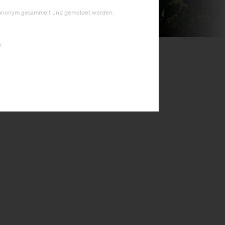
en anonym gesammelt und gemeldet werden.
© Paul Sebesta
.