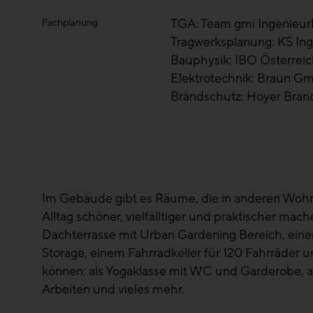
TGA: Team gmi Ingenieur
Fachplanung
Tragwerksplanung: KS In
Bauphysik: IBO Österreic
Elektrotechnik: Braun G
Brandschutz: Hoyer Bran
Im Gebäude gibt es Räume, die in anderen Wohn
Alltag schöner, vielfälltiger und praktischer ma
Dachterrasse mit Urban Gardening Bereich, ein
Storage, einem Fahrradkeller für 120 Fahrräder u
können: als Yogaklasse mit WC und Garderobe, al
Arbeiten und vieles mehr.