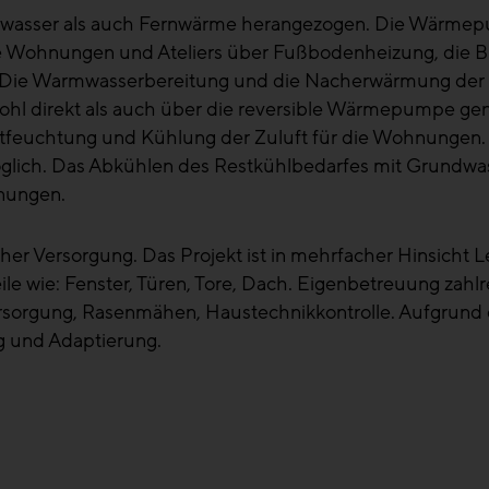
wasser als auch Fernwärme herangezogen. Die Wärmep
Wohnungen und Ateliers über Fußbodenheizung, die Büro
. Die Warmwasserbereitung und die Nacherwärmung der 
hl direkt als auch über die reversible Wärmepumpe genut
euchtung und Kühlung der Zuluft für die Wohnungen. Di
lich. Das Abkühlen des Restkühlbedarfes mit Grundwa
hnungen.
icher Versorgung. Das Projekt ist in mehrfacher Hinsicht
ile wie: Fenster, Türen, Tore, Dach. Eigenbetreuung zah
rsorgung, Rasenmähen, Haustechnikkontrolle. Aufgrund d
 und Adaptierung.