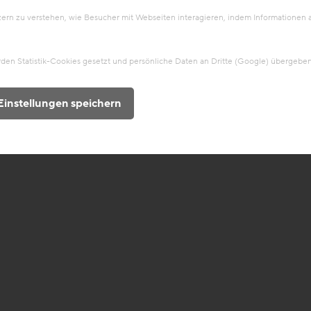
tzern zu verstehen, wie Besucher mit Webseiten interagieren, indem Information
en Statistik-Cookies gesetzt und persönliche Daten an Dritte (Google) übergeben
Einstellungen speichern