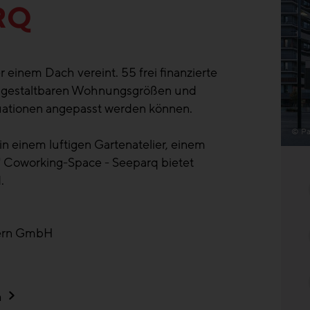
RQ
r einem Dach vereint. 55 frei finanzierte
i gestaltbaren Wohnungsgrößen und
uationen angepasst werden können.
© Pa
n einem luftigen Gartenatelier, einem
 Coworking-Space - Seeparq bietet
.
ern GmbH
h