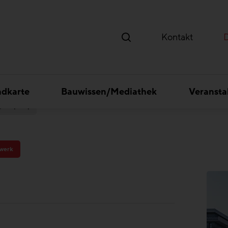
Kontakt
ndkarte
Bauwissen/Mediathek
Veransta
gSeeparq
werk