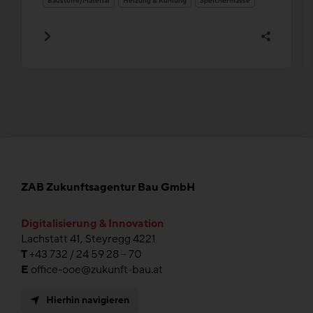
Baustoffe/Material
Heizung & Kühlung
Speichermasse
ZAB Zukunftsagentur Bau GmbH
Digitalisierung & Innovation
Lachstatt 41, Steyregg 4221
T
+43 732 / 24 59 28 – 70
E
office-ooe@zukunft-bau.at
Hierhin navigieren