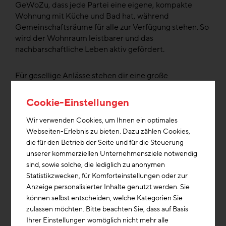
GeWoZu, dass jede Partei eine eigene, kompakte
Wohnung mit Küche und Bad hat, während
Gemeinschaftsräume für alle zur Verfügung stehen. So
wird der Wohnraum leistbarer und das
nachbarschaftliche Leben aktiv gefördert.
Für gesellige Anlässe stehen dir eine große
Gemeinschaftsküche und ein Spielzimmer für Kinder
zur Verfügung. Der Garten lädt zum Kaffeetrinken ein,
Cookie-Einstellungen
und ein Gästezimmer mit eigenem Bad steht für
Übernachtungsgäste bereit. Für handwerkliche
Wir verwenden Cookies, um Ihnen ein optimales
Tätigkeiten gibt es eine Werkstatt und ein
Webseiten-Erlebnis zu bieten. Dazu zählen Cookies,
gemeinschaftliches Büro. Zur Entspannung kann die
die für den Betrieb der Seite und für die Steuerung
Badewanne im Dachgeschoss genutzt und die
unserer kommerziellen Unternehmensziele notwendig
Aussicht auf der Dachterasse genossen werden.
sind, sowie solche, die lediglich zu anonymen
Statistikzwecken, für Komforteinstellungen oder zur
Anzeige personalisierter Inhalte genutzt werden. Sie
Bei der Konzeption des Bauvorhabens wurde seitens
können selbst entscheiden, welche Kategorien Sie
der Bauherren besonderer Wert auf die Aspekte der
zulassen möchten. Bitte beachten Sie, dass auf Basis
Nachhaltigkeit gelegt. Diesbezüglich wurde die
Ihrer Einstellungen womöglich nicht mehr alle
Entscheidung getroffen, den Einsatz von