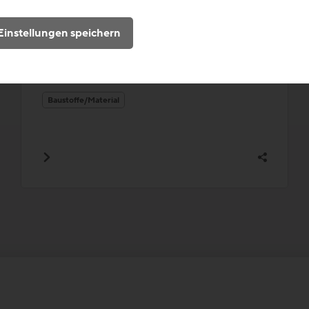
Das 1914 im Hanuschhof erbaute
ehemalige Kanzleigebäude Erzherzog
Einstellungen speichern
Friedrichs wurde komplett entkernt, um
auf 1500 Quadratmetern Raum für Heidi
Goëss-H...
Baustoffe/Material