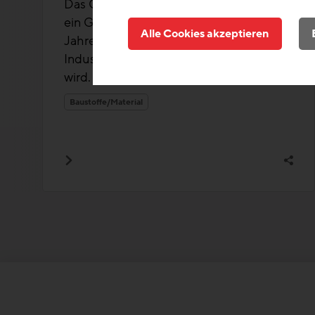
Das Greenity Gate in Guntramsdorf ist
ein Gewerbekomplex aus den 1970er-
Alle Cookies akzeptieren
Jahren, der heute als modernes
Industrie- und Büroareal neu genutzt
wird. Auf ...
Baustoffe/Material