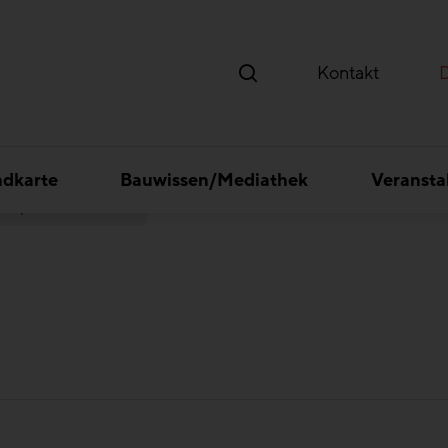
Kontakt
ndkarte
Bauwissen/Mediathek
Veransta
ransportbeton GmbH