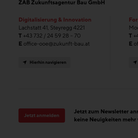
ZAB Zukunftsagentur Bau GmbH
Digitalisierung & Innovation
For
Lachstatt 41, Steyregg 4221
Moo
T
+43 732 / 24 59 28 – 70
T
+
E
office-ooe@zukunft-bau.at
E
o
Hierhin navigieren
Jetzt zum Newsletter a
Jetzt anmelden
keine Neuigkeiten mehr 