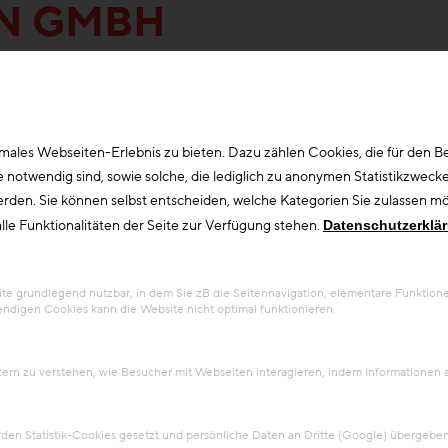
N GMBH
ales Webseiten-Erlebnis zu bieten. Dazu zählen Cookies, die für den Bet
otwendig sind, sowie solche, die lediglich zu anonymen Statistikzwecke
erden. Sie können selbst entscheiden, welche Kategorien Sie zulassen möc
lle Funktionalitäten der Seite zur Verfügung stehen.
Datenschutzerklä
 grundlegend nutzbar, in dem Sie zB die Seitennavigation, elementare Funktionen
ndigen Cookies kann die Website nicht optimal funktionieren.
Kreislaufwirtschaft
+1
tzern zu verstehen, wie Besucher mit Webseiten interagieren, indem Information
Projekt
Heidi Horten Museum
en Statistik-Cookies gesetzt und persönliche Daten an Dritte (Google) übergeben