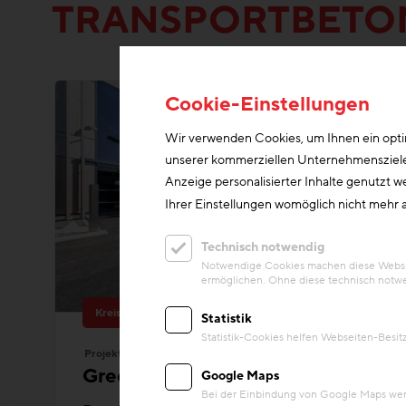
TRANSPORTBETO
Cookie-Einstellungen
Wir verwenden Cookies, um Ihnen ein optim
unserer kommerziellen Unternehmensziele n
Anzeige personalisierter Inhalte genutzt w
Ihrer Einstellungen womöglich nicht mehr a
Technisch notwendig
Notwendige Cookies machen diese Website
ermöglichen. Ohne diese technisch notwe
Kreislaufwirtschaft
Statistik
Statistik-Cookies helfen Webseiten-Besi
Projekt
Greenity Gate
Google Maps
Bei der Einbindung von Google Maps werd