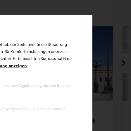
rieb der Seite und für die Steuerung
n, für Komforteinstellungen oder zur
hten. Bitte beachten Sie, dass auf Basis
rung anzeigen
 oder den Zugriff auf abgesicherte Bereiche
Kreislaufwirtschaft
en anonym gesammelt und gemeldet werden.
Projekt
Generalsanierung Parlament
.