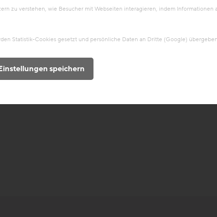
tzern zu verstehen, wie Besucher mit Webseiten interagieren, indem Information
en Statistik-Cookies gesetzt und persönliche Daten an Dritte (Google) übergeben
Einstellungen speichern