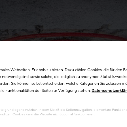
ales Webseiten-Erlebnis zu bieten. Dazu zählen Cookies, die für den Bet
otwendig sind, sowie solche, die lediglich zu anonymen Statistikzwecke
erden. Sie können selbst entscheiden, welche Kategorien Sie zulassen möc
lle Funktionalitäten der Seite zur Verfügung stehen.
Datenschutzerklä
 grundlegend nutzbar, in dem Sie zB die Seitennavigation, elementare Funktionen
ndigen Cookies kann die Website nicht optimal funktionieren.