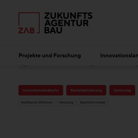
Projekte und Forschung
Innovationsla
Best Practice
Sanierung Wohnbau Große Neug
Innovationslandkarte
Bauteilaktivierung
Sanierung
leistbares Wohnen
Heizung
Speichermasse