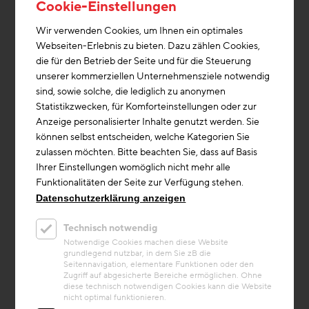
Cookie-Einstellungen
Die durchgeführte nachhaltige „sanfte“ Sanierung baut
nicht nur konzeptionell auf dem großzügigen Konzept
Wir verwenden Cookies, um Ihnen ein optimales
der 1970er-Jahre auf, sondern ertüchtigt und ergänzt
Webseiten-Erlebnis zu bieten. Dazu zählen Cookies,
die Originalsubstanz, ohne die Gesamterscheinung zu
die für den Betrieb der Seite und für die Steuerung
schmälern. Neben der barrierefreien Erschließung
unserer kommerziellen Unternehmensziele notwendig
wurde der Bestand mit recyclefähigen, mineralischen
sind, sowie solche, die lediglich zu anonymen
Glasschaumplatten gedämmt, die haustechnischen
Statistikzwecken, für Komforteinstellungen oder zur
Anlagen erneuert und mit einer PV-Anlage ergänzt.
Anzeige personalisierter Inhalte genutzt werden. Sie
Die Zubauten wurden passend zum Haupthaus im Stil
können selbst entscheiden, welche Kategorien Sie
der 1970er-Jahre in Sichtbeton ausgeführt. Bereits im
zulassen möchten. Bitte beachten Sie, dass auf Basis
ersten Betriebsjahr konnte eine Einsparung von 40
Ihrer Einstellungen womöglich nicht mehr alle
Prozent der Heizenergie nachgewiesen und der
Funktionalitäten der Seite zur Verfügung stehen.
benötigte Strom komplett durch die PV-Anlage
Datenschutzerklärung anzeigen
produziert werden.
Technisch notwendig
Originaltext © Z+B, modifiziert
Notwendige Cookies machen diese Website
grundlegend nutzbar, in dem Sie zB die
Seitennavigation, elementare Funktionen oder den
Zugriff auf abgesicherte Bereiche ermöglichen. Ohne
diese technisch notwendigen Cookies kann die Website
nicht optimal funktionieren.