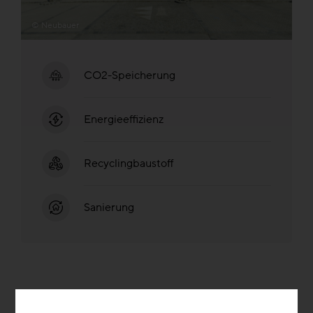
© Neubauer
CO2-Speicherung
Energieeffizienz
Recyclingbaustoff
Sanierung