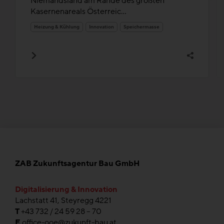
Niemandsland am Rande des größten
Kasernenareals Österreic...
Heizung & Kühlung
Innovation
Speichermasse
ZAB Zukunftsagentur Bau GmbH
Digitalisierung & Innovation
Lachstatt 41, Steyregg 4221
T
+43 732 / 24 59 28 – 70
E
office-ooe@zukunft-bau.at