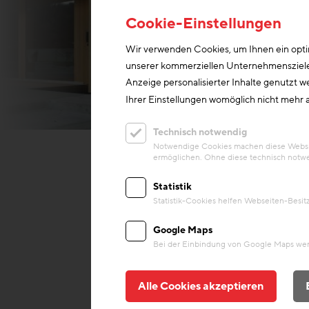
Cookie-Einstellungen
Wir verwenden Cookies, um Ihnen ein optim
unserer kommerziellen Unternehmensziele n
Anzeige personalisierter Inhalte genutzt w
Ihrer Einstellungen womöglich nicht mehr a
© Volker Wortmeyer
Technisch notwendig
Notwendige Cookies machen diese Website
ermöglichen. Ohne diese technisch notwe
Statistik
Statistik-Cookies helfen Webseiten-Besi
Google Maps
Bei der Einbindung von Google Maps werd
Alle Cookies akzeptieren