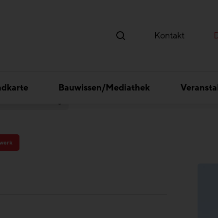
Kontakt
ndkarte
Bauwissen/Mediathek
Veransta
ude Maschinenring
werk