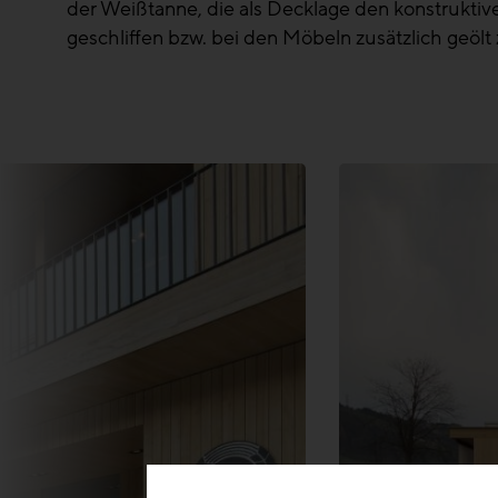
der Weißtanne, die als Decklage den konstrukti
geschliffen bzw. bei den Möbeln zusätzlich geölt