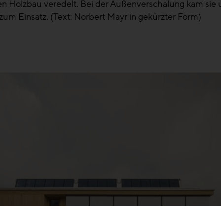
ven Holzbau veredelt. Bei der Außenverschalung kam sie
 zum Einsatz. (Text: Norbert Mayr in gekürzter Form)