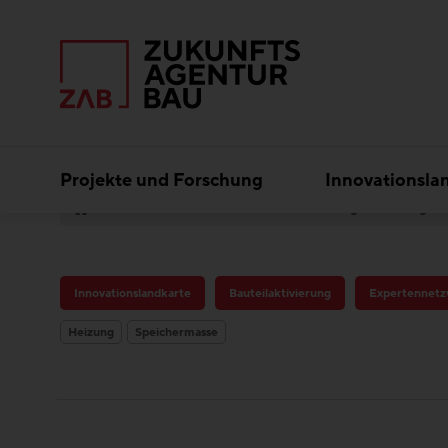
Projekte und Forschung
Innovationsla
Best Practice
Bauteilaktivierung
Bürogebä
Innovationslandkarte
Bauteilaktivierung
Expertennetz
Heizung
Speichermasse