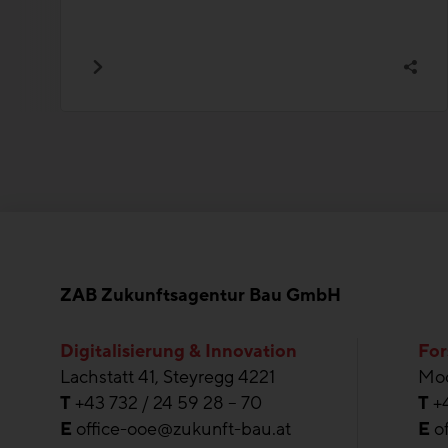
ZAB Zukunftsagentur Bau GmbH
Digitalisierung & Innovation
For
Lachstatt 41, Steyregg 4221
Moo
T
+43 732 / 24 59 28 – 70
T
+
E
office-ooe@zukunft-bau.at
E
o