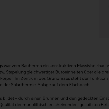
gs war vom Bauherren ein konstruktiven Massivholzbau v
w. Stapelung gleichwertiger Büroeinheiten über alle dr
körper. Im Zentrum des Grundrisses steht der Funktionsk
ie der Solarthermie-Anlage auf dem Flachdach.
ildet – durch einen Brunnen und den gedeckten Einschnit
Qualität der monolithisch erscheinenden, gespitzten Bet