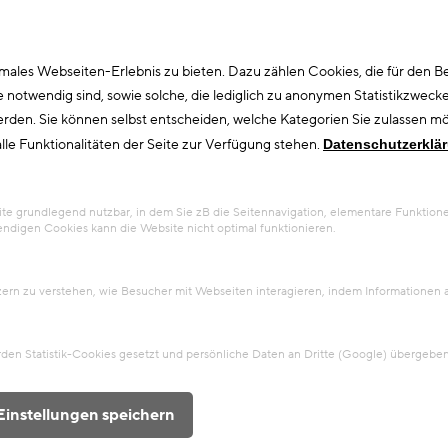
ales Webseiten-Erlebnis zu bieten. Dazu zählen Cookies, die für den Bet
otwendig sind, sowie solche, die lediglich zu anonymen Statistikzwecke
erden. Sie können selbst entscheiden, welche Kategorien Sie zulassen möc
lle Funktionalitäten der Seite zur Verfügung stehen.
Datenschutzerklä
 grundlegend nutzbar, in dem Sie zB die Seitennavigation, elementare Funktionen
ndigen Cookies kann die Website nicht optimal funktionieren.
tzern zu verstehen, wie Besucher mit Webseiten interagieren, indem Information
en Statistik-Cookies gesetzt und persönliche Daten an Dritte (Google) übergeben
Einstellungen speichern