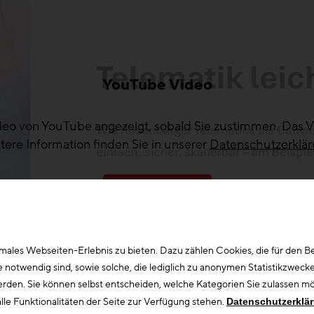
YouTube Video
ideo von YouTube angezeigt, sobald Sie zustimmen. Das V
tere Information finden Sie in unserer
Datenschutzerklä
Video abspielen
ales Webseiten-Erlebnis zu bieten. Dazu zählen Cookies, die für den Bet
otwendig sind, sowie solche, die lediglich zu anonymen Statistikzwecke
erden. Sie können selbst entscheiden, welche Kategorien Sie zulassen möc
lle Funktionalitäten der Seite zur Verfügung stehen.
Datenschutzerklä