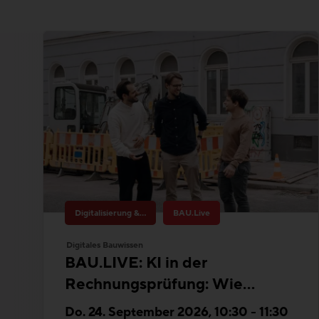
Digitalisierung & Innovation
BAU.Live
Digitales Bauwissen
BAU.LIVE: KI in der
Rechnungsprüfung: Wie
Bauunternehmen Ihre
Do. 24. September 2026, 10:30 - 11:30