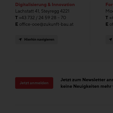
Digitalisierung & Innovation
For
Lachstatt 41, Steyregg 4221
Moo
T
+43 732 / 24 59 28 – 70
T
+
E
office-ooe@zukunft-bau.at
E
o
Hierhin navigieren
Jetzt zum Newsletter a
Jetzt anmelden
keine Neuigkeiten mehr 