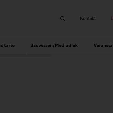
Kontakt
ndkarte
Bauwissen/Mediathek
Veransta
BAU.Live - Telematik leicht gemacht: Wie Rosenberger Telematics die Bauwirtschaft digitalisiert – einfach, sicher, skalierbar