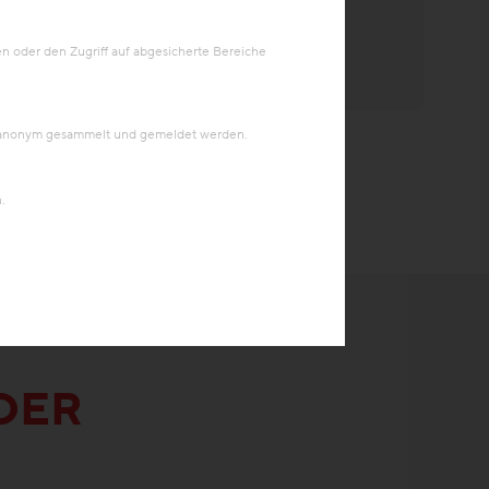
 oder den Zugriff auf abgesicherte Bereiche
en anonym gesammelt und gemeldet werden.
.
DER