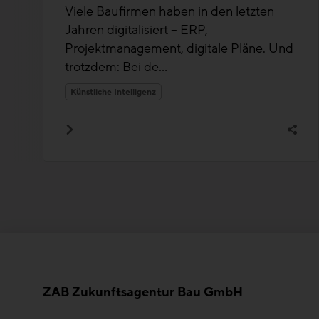
Transparenz und Effizienz
Viele Baufirmen haben in den letzten
erhöhen
Jahren digitalisiert – ERP,
Projektmanagement, digitale Pläne. Und
trotzdem: Bei de...
Künstliche Intelligenz
ZAB Zukunftsagentur Bau GmbH