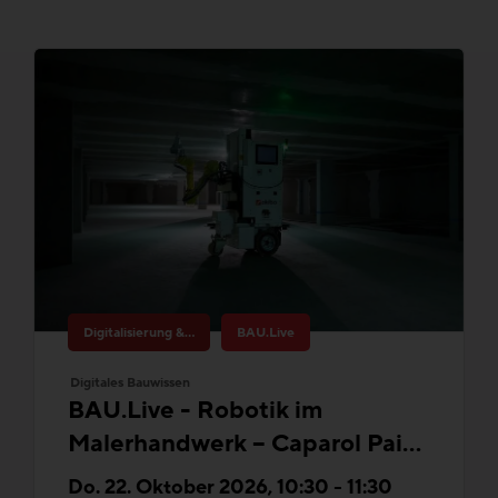
Digitalisierung & Innovation
BAU.Live
Digitales Bauwissen
BAU.Live - Robotik im
Malerhandwerk – Caparol Paint
Buddy®
Do. 22. Oktober 2026, 10:30 - 11:30