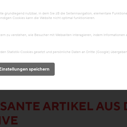
 grundlegend nutzbar, in dem Sie zB die Seitennavigation, elementare Funktionen
ndigen Cookies kann die Website nicht optimal funktionieren.
tzern zu verstehen, wie Besucher mit Webseiten interagieren, indem Information
en Statistik-Cookies gesetzt und persönliche Daten an Dritte (Google) übergeben
Einstellungen speichern
SANTE ARTIKEL AUS 
IVE