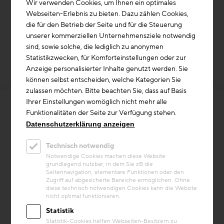
Galinastraße 14
Wir verwenden Cookies, um Ihnen ein optimales
6820
Nenzing
Webseiten-Erlebnis zu bieten. Dazu zählen Cookies,
Österreich
die für den Betrieb der Seite und für die Steuerung
https://www.sst-energy.com/
unserer kommerziellen Unternehmensziele notwendig
sind, sowie solche, die lediglich zu anonymen
Statistikzwecken, für Komforteinstellungen oder zur
Anzeige personalisierter Inhalte genutzt werden. Sie
können selbst entscheiden, welche Kategorien Sie
zulassen möchten. Bitte beachten Sie, dass auf Basis
Ihrer Einstellungen womöglich nicht mehr alle
Funktionalitäten der Seite zur Verfügung stehen.
ZAB Zukunftsagentur Bau GmbH
Datenschutzerklärung anzeigen
Technisch notwendig
Digitalisierung & Innovation
Notwendige Cookies machen diese Website
Lachstatt 41, Steyregg 4221
grundlegend nutzbar, in dem Sie zB die
T
+43 732 / 24 59 28 – 70
Seitennavigation, elementare Funktionen oder den
Zugriff auf abgesicherte Bereiche ermöglichen. Ohne
E
office-ooe@zukunft-bau.at
diese technisch notwendigen Cookies kann die Website
nicht optimal funktionieren.
Hierhin navigieren
Statistik
Statistik-Cookies helfen Webseiten-Besitzern zu