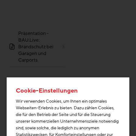
Präsentation -
BAU.Live:
Brandschutz bei
Garagen und
Carports
Cookie-Einstellungen
Wir verwenden Cookies, um Ihnen ein optimales
Webseiten-Erlebnis zu bieten. Dazu zählen Cookies,
die für den Betrieb der Seite und für die Steuerung
unserer kommerziellen Unternehmensziele notwendig
YouTube Video
sind, sowie solche, die lediglich zu anonymen
Statistikzwecken, für Komforteinstellungen oder zur
An dieser Stelle wird eine Video von YouTube angezeigt,