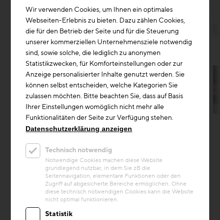
Wir verwenden Cookies, um Ihnen ein optimales
Webseiten-Erlebnis zu bieten. Dazu zählen Cookies,
die für den Betrieb der Seite und für die Steuerung
unserer kommerziellen Unternehmensziele notwendig
sind, sowie solche, die lediglich zu anonymen
Statistikzwecken, für Komforteinstellungen oder zur
Anzeige personalisierter Inhalte genutzt werden. Sie
können selbst entscheiden, welche Kategorien Sie
zulassen möchten. Bitte beachten Sie, dass auf Basis
Ihrer Einstellungen womöglich nicht mehr alle
Kreislaufwirtschaft
Funktionalitäten der Seite zur Verfügung stehen.
Datenschutzerklärung anzeigen
Projekt
Sächsische Landesausstellung
Technisch notwendig
2020
Notwendige Cookies machen diese Website
grundlegend nutzbar, in dem Sie zB die
Seitennavigation, elementare Funktionen oder den
Temporäre Architektur im Kreislauf: Ein Re-
Zugriff auf abgesicherte Bereiche ermöglichen. Ohne
Use-Konzept für die Ausstellung in der
diese technisch notwendigen Cookies kann die Website
Zwickauer Audi-Halle Für die
nicht optimal funktionieren.
Zentralausstellung der 4. Sächsischen ...
Statistik