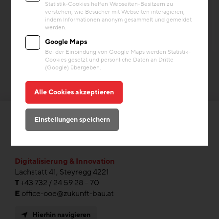
Statistik-Cookies helfen Webseiten-Besitzern zu
Baustoffe/Material
verstehen, wie Besucher mit Webseiten interagieren,
indem Informationen anonym gesammelt und gemeldet
werden.
Google Maps
Bei der Einbindung von Google Maps werden Statistik-
Cookies gesetzt und persönliche Daten an Dritte
(Google) übergeben.
Alle Cookies akzeptieren
Einstellungen speichern
ZAB Zukunftsagentur Bau GmbH
Digitalisierung & Innovation
Lachstatt 41, Steyregg 4221
T
+43 732 / 24 59 28 – 70
E
office-ooe@zukunft-bau.at
Hierhin navigieren