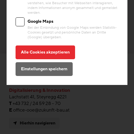
verstehen, wie Besucher mit Webseiten interagieren,
indem Informationen anonym gesammelt und gemeldet
werden.
Google Maps
Bei der Einbindung von Google Maps werden Statistik-
Cookies gesetzt und persönliche Daten an Dritte
(Google) übergeben.
Alle Cookies akzeptieren
Einstellungen speichern
ZAB Zukunftsagentur Bau GmbH
Digitalisierung & Innovation
Lachstatt 41, Steyregg 4221
T
+43 732 / 24 59 28 – 70
E
office-ooe@zukunft-bau.at
Hierhin navigieren