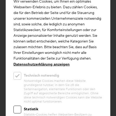
Wir verwenden Cookies, um Ihnen ein optimales
Webseiten-Erlebnis zu bieten. Dazu zählen Cookies,
die für den Betrieb der Seite und für die Steuerung
unserer kommerziellen Unternehmensziele notwendig
sind, sowie solche, die lediglich zu anonymen
Statistikzwecken, für Komforteinstellungen oder zur
Anzeige personalisierter Inhalte genutzt werden. Sie
können selbst entscheiden, welche Kategorien Sie
zulassen möchten. Bitte beachten Sie, dass auf Basis
Ihrer Einstellungen womöglich nicht mehr alle
Funktionalitäten der Seite zur Verfügung stehen.
Kreislaufwirtschaft
Datenschutzerklärung anzeigen
Projekt
Technisch notwendig
Telegraf 7 Office
Notwendige Cookies machen diese Website
grundlegend nutzbar, in dem Sie zB die
In der Wiener Lehargasse 7, nahe dem
Seitennavigation, elementare Funktionen oder den
Naschmarkt, befindet sich die ehemalige
Zugriff auf abgesicherte Bereiche ermöglichen. Ohne
Telefonzentrale der k. u. k. Post- und
diese technisch notwendigen Cookies kann die Website
nicht optimal funktionieren.
Telegrafendirektion, ein architekt...
Statistik
Baustoffe/Material
Statistik-Cookies helfen Webseiten-Besitzern zu