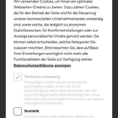
Wir verwenden Cookies, um Ihnen ein optimales
Webseiten-Erlebnis zu bieten. Dazu zählen Cookies,
die für den Betrieb der Seite und für die Steuerung
unserer kommerziellen Unternehmensziele notwendig
sind, sowie solche, die lediglich zu anonymen
Statistikzwecken, für Komforteinstellungen oder zur
Anzeige personalisierter Inhalte genutzt werden. Sie
können selbst entscheiden, welche Kategorien Sie
zulassen möchten. Bitte beachten Sie, dass auf Basis
Ihrer Einstellungen womöglich nicht mehr alle
Funktionalitäten der Seite zur Verfügung stehen.
Kreislaufwirtschaft
Datenschutzerklärung anzeigen
Projekt
Technisch notwendig
Volksschule Anif
Notwendige Cookies machen diese Website
grundlegend nutzbar, in dem Sie zB die
Bei der Volksschule Anif wurden 1.067
Seitennavigation, elementare Funktionen oder den
Kubikmeter Recyclingbeton verwendet, was
Zugriff auf abgesicherte Bereiche ermöglichen. Ohne
etwa 32 Prozent des gesamten Ortbetons
diese technisch notwendigen Cookies kann die Website
nicht optimal funktionieren.
ausmacht. Der Recyclinganteil de...
Statistik
Baustoffe/Material
Statistik-Cookies helfen Webseiten-Besitzern zu