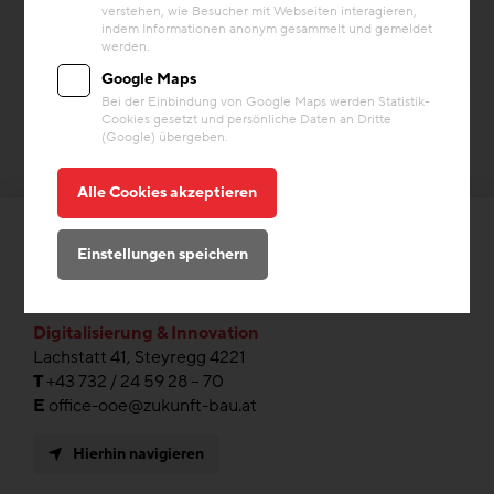
verstehen, wie Besucher mit Webseiten interagieren,
indem Informationen anonym gesammelt und gemeldet
werden.
Google Maps
Bei der Einbindung von Google Maps werden Statistik-
Cookies gesetzt und persönliche Daten an Dritte
(Google) übergeben.
Alle Cookies akzeptieren
Einstellungen speichern
ZAB Zukunftsagentur Bau GmbH
Digitalisierung & Innovation
Lachstatt 41, Steyregg 4221
T
+43 732 / 24 59 28 – 70
E
office-ooe@zukunft-bau.at
Hierhin navigieren