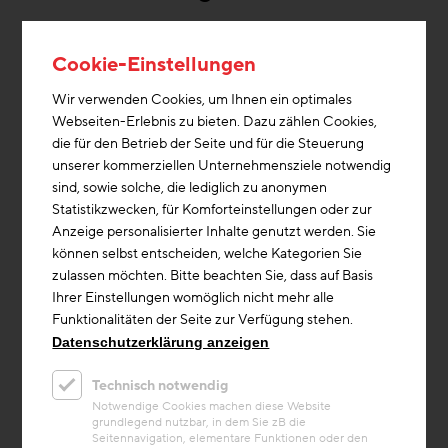
Dipl.-Ing. Dr. Jasenka Nina Fiedler
Cookie-Einstellungen
Professorin für Architektur und Baukonstruktion
am Camillo Sitte Bautechnikum in Wien,
Wir verwenden Cookies, um Ihnen ein optimales
Vortragende an Hochschulen sowie zertifizierte
Webseiten-Erlebnis zu bieten. Dazu zählen Cookies,
buildingSMART-Trainerin mit umfassender
die für den Betrieb der Seite und für die Steuerung
Erfahrung in der Anwendung, Schulung und
unserer kommerziellen Unternehmensziele notwendig
Beratung zu unterschiedlichster BIM-Software und
sind, sowie solche, die lediglich zu anonymen
digitalen Planungsprozessen
Statistikzwecken, für Komforteinstellungen oder zur
Anzeige personalisierter Inhalte genutzt werden. Sie
können selbst entscheiden, welche Kategorien Sie
zulassen möchten. Bitte beachten Sie, dass auf Basis
Ihrer Einstellungen womöglich nicht mehr alle
Funktionalitäten der Seite zur Verfügung stehen.
€ 170.00
ANMELDUNG
Datenschutzerklärung anzeigen
Technisch notwendig
Notwendige Cookies machen diese Website
grundlegend nutzbar, in dem Sie zB die
Seitennavigation, elementare Funktionen oder den