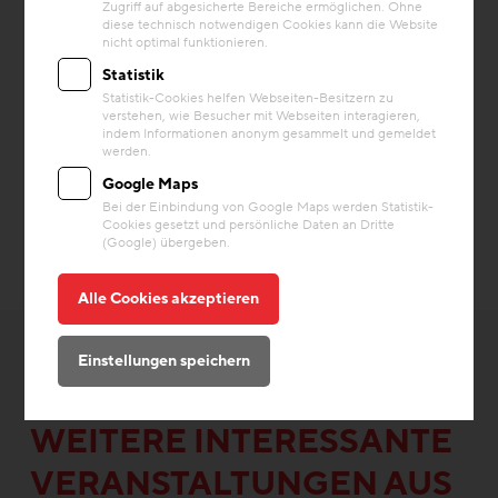
Zugriff auf abgesicherte Bereiche ermöglichen. Ohne
diese technisch notwendigen Cookies kann die Website
nicht optimal funktionieren.
Statistik
Statistik-Cookies helfen Webseiten-Besitzern zu
verstehen, wie Besucher mit Webseiten interagieren,
indem Informationen anonym gesammelt und gemeldet
werden.
Google Maps
Bei der Einbindung von Google Maps werden Statistik-
Cookies gesetzt und persönliche Daten an Dritte
(Google) übergeben.
Alle Cookies akzeptieren
Einstellungen speichern
WEITERE INTERESSANTE
VERANSTALTUNGEN AUS