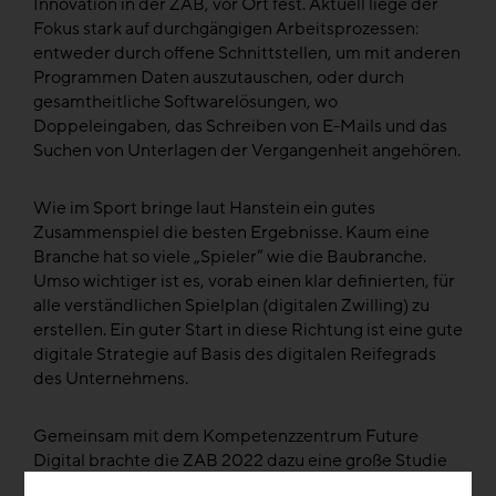
Innovation in der ZAB, vor Ort fest. Aktuell liege der
Fokus stark auf durchgängigen Arbeitsprozessen:
entweder durch offene Schnittstellen, um mit anderen
Programmen Daten auszutauschen, oder durch
gesamtheitliche Softwarelösungen, wo
Doppeleingaben, das Schreiben von E-Mails und das
Suchen von Unterlagen der Vergangenheit angehören.
Wie im Sport bringe laut Hanstein ein gutes
Zusammenspiel die besten Ergebnisse. Kaum eine
Branche hat so viele „Spieler“ wie die Baubranche.
Umso wichtiger ist es, vorab einen klar definierten, für
alle verständlichen Spielplan (digitalen Zwilling) zu
erstellen. Ein guter Start in diese Richtung ist eine gute
digitale Strategie auf Basis des digitalen Reifegrads
des Unternehmens.
Gemeinsam mit dem Kompetenzzentrum Future
Digital brachte die ZAB 2022 dazu eine große Studie
in Österreich heraus und präsentierte in ihrem Vortrag