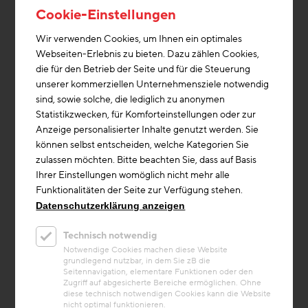
den Zuhörern, wie fit die Baubranche in Sachen
Cookie-Einstellungen
digitale Werkzeuge sei. Daraus konnten sie innovative
Maßnahmen für eine Erhöhung des digitalen
Wir verwenden Cookies, um Ihnen ein optimales
Reifegrads mitnehmen.
Webseiten-Erlebnis zu bieten. Dazu zählen Cookies,
die für den Betrieb der Seite und für die Steuerung
unserer kommerziellen Unternehmensziele notwendig
sind, sowie solche, die lediglich zu anonymen
Statistikzwecken, für Komforteinstellungen oder zur
Anzeige personalisierter Inhalte genutzt werden. Sie
können selbst entscheiden, welche Kategorien Sie
zulassen möchten. Bitte beachten Sie, dass auf Basis
Ihrer Einstellungen womöglich nicht mehr alle
Funktionalitäten der Seite zur Verfügung stehen.
Datenschutzerklärung anzeigen
Technisch notwendig
Notwendige Cookies machen diese Website
grundlegend nutzbar, in dem Sie zB die
Seitennavigation, elementare Funktionen oder den
Zugriff auf abgesicherte Bereiche ermöglichen. Ohne
diese technisch notwendigen Cookies kann die Website
nicht optimal funktionieren.