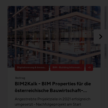
Digitalisierung & Innovation
BIM - Building Information Modeling
+3
Beitrag
BIM2Kalk - BIM Properties für die
österreichische Bauwirtschaft-
ERGEBNISSE
Angestrebte Projektziele in 2021 erfolgreich
umgesetzt - Nachfolgeprojekt am Start