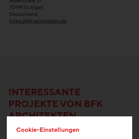
Adlerstraße 31
70199
Stuttgart
Deutschland
https://bfk-architekten.de
INTERESSANTE
PROJEKTE VON BFK
ARCHITEKTEN
Cookie-Einstellungen