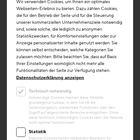
Wir verwenden Cookies, um Ihnen ein optimales
Webseiten-Erlebnis zu bieten. Dazu zählen Cookies,
die für den Betrieb der Seite und für die Steuerung
unserer kommerziellen Unternehmensziele notwendig
sind, sowie solche, die lediglich zu anonymen
Statistikzwecken, für Komforteinstellungen oder zur
Anzeige personalisierter Inhalte genutzt werden. Sie
können selbst entscheiden, welche Kategorien Sie
zulassen möchten. Bitte beachten Sie, dass auf Basis
Ihrer Einstellungen womöglich nicht mehr alle
Funktionalitäten der Seite zur Verfügung stehen.
Kreislaufwirtschaft
Datenschutzerklärung anzeigen
Projekt
Technisch notwendig
Landratsamt Esslingen
Notwendige Cookies machen diese Website
grundlegend nutzbar, in dem Sie zB die
Die STRABAG-Tochter ZÜBLIN hat den
Seitennavigation, elementare Funktionen oder den
Neubau des Landratsamts Esslingen
Zugriff auf abgesicherte Bereiche ermöglichen. Ohne
schlüsselfertig geplant und errichtet – und
diese technisch notwendigen Cookies kann die Website
nicht optimal funktionieren.
zwar als Pilotprojekt zum kreislaufge...
Statistik
Baustoffe/Material
Statistik-Cookies helfen Webseiten-Besitzern zu