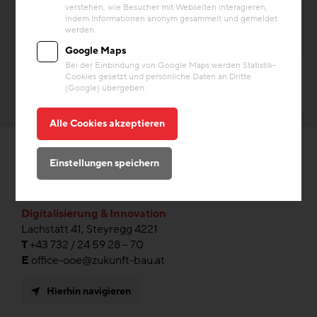
verstehen, wie Besucher mit Webseiten interagieren,
indem Informationen anonym gesammelt und gemeldet
werden.
Google Maps
Bei der Einbindung von Google Maps werden Statistik-
Cookies gesetzt und persönliche Daten an Dritte
(Google) übergeben.
Alle Cookies akzeptieren
Einstellungen speichern
ZAB Zukunftsagentur Bau GmbH
Digitalisierung & Innovation
Lachstatt 41, Steyregg 4221
T
+43 732 / 24 59 28 – 70
E
office-ooe@zukunft-bau.at
Hierhin navigieren