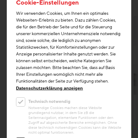
FRENZEL ARCHITEKTEN
Cookie-Einstellungen
Wir verwenden Cookies, um Ihnen ein optimales
Webseiten-Erlebnis zu bieten. Dazu zählen Cookies,
die für den Betrieb der Seite und für die Steuerung
unserer kommerziellen Unternehmensziele notwendig
sind, sowie solche, die lediglich zu anonymen
Statistikzwecken, für Komforteinstellungen oder zur
Anzeige personalisierter Inhalte genutzt werden. Sie
können selbst entscheiden, welche Kategorien Sie
zulassen möchten. Bitte beachten Sie, dass auf Basis
Ihrer Einstellungen womöglich nicht mehr alle
Funktionalitäten der Seite zur Verfügung stehen.
Datenschutzerklärung anzeigen
Kreislaufwirtschaft
Technisch notwendig
Projekt
Notwendige Cookies machen diese Website
grundlegend nutzbar, in dem Sie zB die
Landratsamt Esslingen
Seitennavigation, elementare Funktionen oder den
Zugriff auf abgesicherte Bereiche ermöglichen. Ohne
Die STRABAG-Tochter ZÜBLIN hat den
diese technisch notwendigen Cookies kann die Website
Neubau des Landratsamts Esslingen
nicht optimal funktionieren.