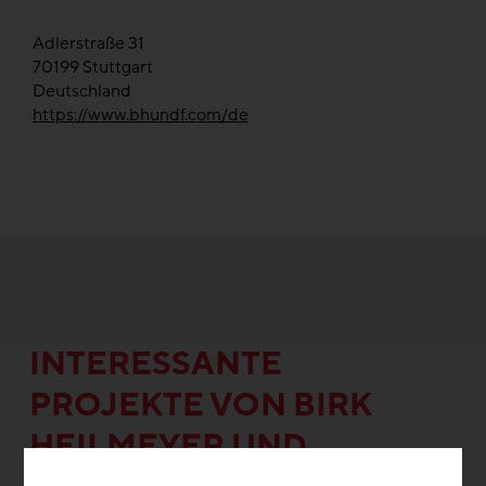
Adlerstraße 31
70199
Stuttgart
Deutschland
https://www.bhundf.com/de
INTERESSANTE
PROJEKTE VON BIRK
HEILMEYER UND