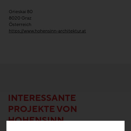
Grieskai 80
8020
Graz
Österreich
https://www.hohensinn-architektur.at
INTERESSANTE
PROJEKTE VON
HOHENSINN