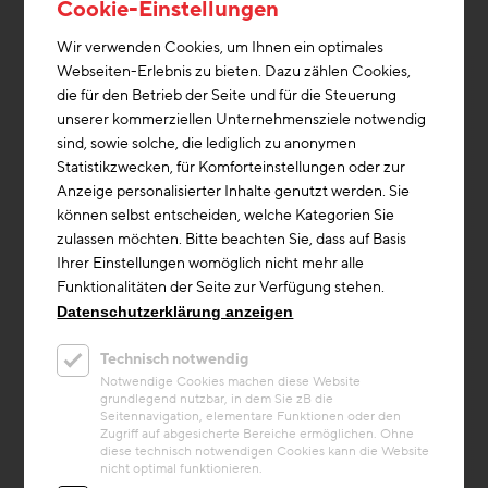
ARCHITEKTUR ZT GMBH
Cookie-Einstellungen
Wir verwenden Cookies, um Ihnen ein optimales
Webseiten-Erlebnis zu bieten. Dazu zählen Cookies,
die für den Betrieb der Seite und für die Steuerung
unserer kommerziellen Unternehmensziele notwendig
sind, sowie solche, die lediglich zu anonymen
Statistikzwecken, für Komforteinstellungen oder zur
Anzeige personalisierter Inhalte genutzt werden. Sie
können selbst entscheiden, welche Kategorien Sie
zulassen möchten. Bitte beachten Sie, dass auf Basis
Ihrer Einstellungen womöglich nicht mehr alle
Funktionalitäten der Seite zur Verfügung stehen.
Datenschutzerklärung anzeigen
Kreislaufwirtschaft
Technisch notwendig
Projekt
Notwendige Cookies machen diese Website
grundlegend nutzbar, in dem Sie zB die
Bürogebäude enna
Seitennavigation, elementare Funktionen oder den
Zugriff auf abgesicherte Bereiche ermöglichen. Ohne
Das Bürogebäude enna an der Erdberger
diese technisch notwendigen Cookies kann die Website
Lände im 3. Wiener Gemeindebezirk
nicht optimal funktionieren.