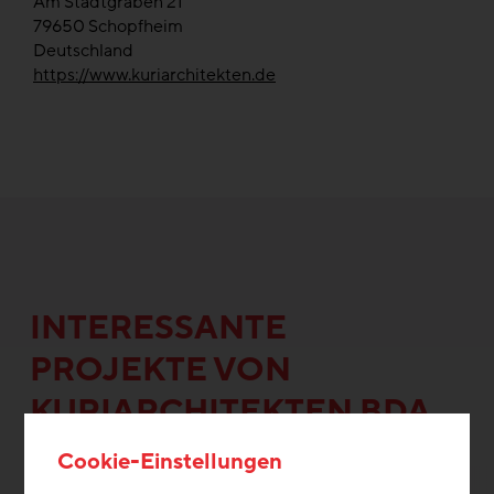
Am Stadtgraben 21
79650
Schopfheim
Deutschland
https://www.kuriarchitekten.de
INTERESSANTE
PROJEKTE VON
KURIARCHITEKTEN BDA
Cookie-Einstellungen