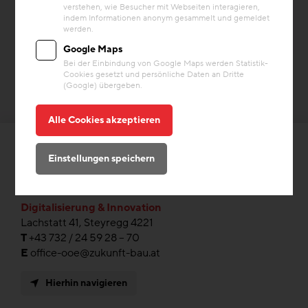
verstehen, wie Besucher mit Webseiten interagieren,
indem Informationen anonym gesammelt und gemeldet
werden.
Google Maps
Bei der Einbindung von Google Maps werden Statistik-
Cookies gesetzt und persönliche Daten an Dritte
(Google) übergeben.
Alle Cookies akzeptieren
Einstellungen speichern
ZAB Zukunftsagentur Bau GmbH
Digitalisierung & Innovation
Lachstatt 41, Steyregg 4221
T
+43 732 / 24 59 28 – 70
E
office-ooe@zukunft-bau.at
Hierhin navigieren