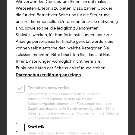
Wir verwenden Cookies, um Ihnen ein optimales
Webseiten-Erlebnis zu bieten. Dazu zählen Cookies,
die für den Betrieb der Seite und für die Steuerung
unserer kommerziellen Unternehmensziele notwendig
sind, sowie solche, die lediglich zu anonymen
Statistikzwecken, für Komforteinstellungen oder zur
Anzeige personalisierter Inhalte genutzt werden. Sie
können selbst entscheiden, welche Kategorien Sie
zulassen möchten. Bitte beachten Sie, dass auf Basis
Ihrer Einstellungen womöglich nicht mehr alle
Funktionalitäten der Seite zur Verfügung stehen.
Kreislaufwirtschaft
Datenschutzerklärung anzeigen
Projekt
Technisch notwendig
LOOP Markt Haimhausen
Notwendige Cookies machen diese Website
grundlegend nutzbar, in dem Sie zB die
Mit dem LOOP Markt Haimhausen entsteht
Seitennavigation, elementare Funktionen oder den
ein EDEKA Markt nach dem Cradle-to-
Zugriff auf abgesicherte Bereiche ermöglichen. Ohne
Cradle-Prinzip. Nach der Grundsteinlegung
diese technisch notwendigen Cookies kann die Website
nicht optimal funktionieren.
im Mai 2026 entsteht hier ein Lebe...
Statistik
Baustoffe/Material
Statistik-Cookies helfen Webseiten-Besitzern zu