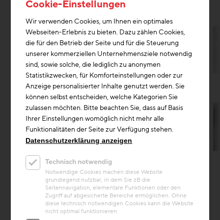
ARCHITEKTEN ZT GMBH
Cookie-Einstellungen
Wir verwenden Cookies, um Ihnen ein optimales
Webseiten-Erlebnis zu bieten. Dazu zählen Cookies,
die für den Betrieb der Seite und für die Steuerung
unserer kommerziellen Unternehmensziele notwendig
sind, sowie solche, die lediglich zu anonymen
Statistikzwecken, für Komforteinstellungen oder zur
Anzeige personalisierter Inhalte genutzt werden. Sie
können selbst entscheiden, welche Kategorien Sie
zulassen möchten. Bitte beachten Sie, dass auf Basis
Ihrer Einstellungen womöglich nicht mehr alle
Funktionalitäten der Seite zur Verfügung stehen.
Datenschutzerklärung anzeigen
Bauteilaktivierung
Technisch notwendig
Projekt
Notwendige Cookies machen diese Website
grundlegend nutzbar, in dem Sie zB die
Das Deutschlandhaus
Seitennavigation, elementare Funktionen oder den
Zugriff auf abgesicherte Bereiche ermöglichen. Ohne
Das Deutschlandhaus in Berlin hat mit der
diese technisch notwendigen Cookies kann die Website
Stiftung Flucht, Vertreibung, Versöhnung seit
nicht optimal funktionieren.