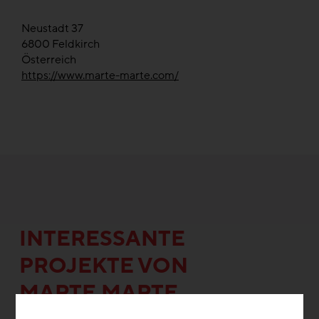
Neustadt 37
6800
Feldkirch
Österreich
https://www.marte-marte.com/
INTERESSANTE
PROJEKTE VON
MARTE.MARTE