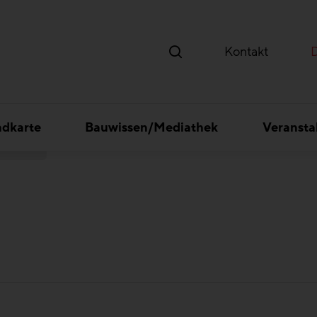
Kontakt
ndkarte
Bauwissen/Mediathek
Veransta
ld GmbH