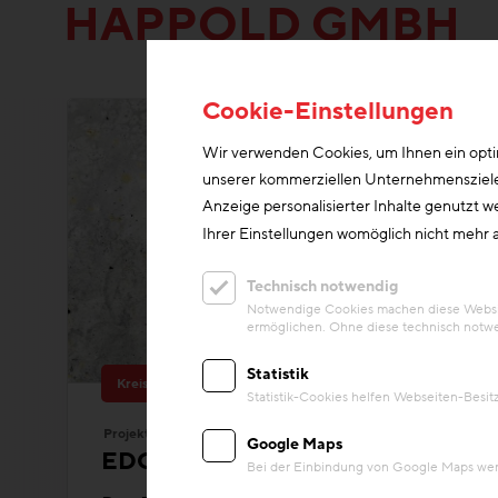
HAPPOLD GMBH
Cookie-Einstellungen
Wir verwenden Cookies, um Ihnen ein optim
unserer kommerziellen Unternehmensziele n
Anzeige personalisierter Inhalte genutzt w
Ihrer Einstellungen womöglich nicht mehr a
Technisch notwendig
Notwendige Cookies machen diese Website
ermöglichen. Ohne diese technisch notwe
Statistik
Kreislaufwirtschaft
Statistik-Cookies helfen Webseiten-Besi
Projekt
Google Maps
EDGE Südkreuz Berlin
Bei der Einbindung von Google Maps werd