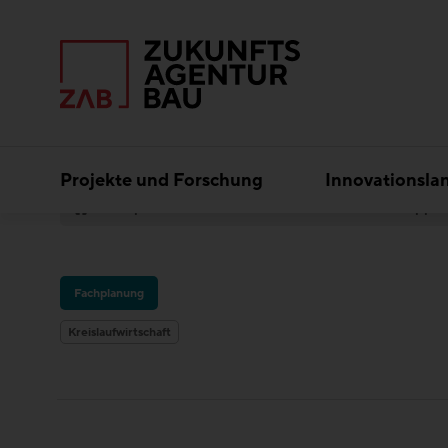
Projekte und Forschung
Innovationsla
Experten
Kreislaufwirtschaft
Buro Happo
Fachplanung
Kreislaufwirtschaft