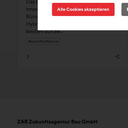
Das EDGE Südkreuz Berlin ist ein
innovatives siebengeschossiges
Alle Cookies akzeptieren
Büroensemble, das in modularer Holz-
Hybrid-Bauweise errichtet wurde. Es
besteht aus zw...
Baustoffe/Material
ZAB Zukunftsagentur Bau GmbH