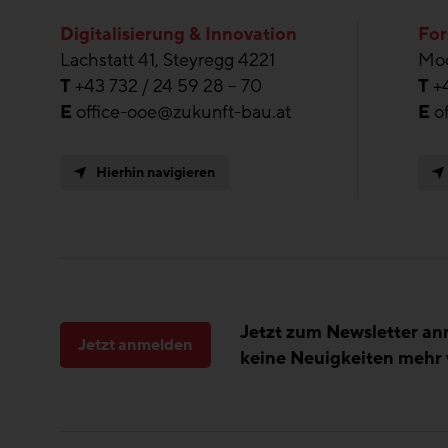
Digitalisierung & Innovation
For
Lachstatt 41, Steyregg 4221
Moo
T
+43 732 / 24 59 28 – 70
T
+
E
office-ooe@zukunft-bau.at
E
o
Hierhin navigieren
Jetzt zum Newsletter a
Jetzt anmelden
keine Neuigkeiten mehr 