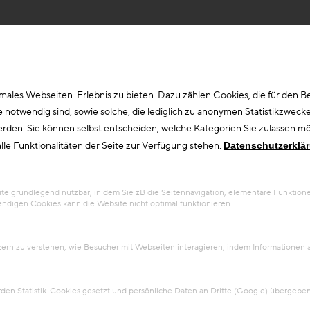
ales Webseiten-Erlebnis zu bieten. Dazu zählen Cookies, die für den Bet
otwendig sind, sowie solche, die lediglich zu anonymen Statistikzwecke
erden. Sie können selbst entscheiden, welche Kategorien Sie zulassen möc
lle Funktionalitäten der Seite zur Verfügung stehen.
Datenschutzerklä
 grundlegend nutzbar, in dem Sie zB die Seitennavigation, elementare Funktionen
ndigen Cookies kann die Website nicht optimal funktionieren.
tzern zu verstehen, wie Besucher mit Webseiten interagieren, indem Information
en Statistik-Cookies gesetzt und persönliche Daten an Dritte (Google) übergeben