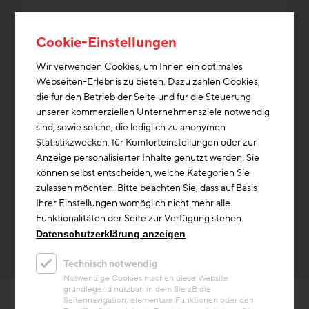
Cookie-Einstellungen
Wir verwenden Cookies, um Ihnen ein optimales
Themen aus der Kategorie Über
Webseiten-Erlebnis zu bieten. Dazu zählen Cookies,
die für den Betrieb der Seite und für die Steuerung
uns, die aktuell gefragt sind
unserer kommerziellen Unternehmensziele notwendig
sind, sowie solche, die lediglich zu anonymen
Statistikzwecken, für Komforteinstellungen oder zur
Heizung & Kühlung
Speichermasse
Bauwirtschaft
Anzeige personalisierter Inhalte genutzt werden. Sie
Unterlagen/Downloads
Partner/Netzwerk
Aus/Fortbildung
können selbst entscheiden, welche Kategorien Sie
zulassen möchten. Bitte beachten Sie, dass auf Basis
Heizung
Experten
Fachkräfte
Pressearchiv
Ihrer Einstellungen womöglich nicht mehr alle
Funktionalitäten der Seite zur Verfügung stehen.
Datenschutzerklärung anzeigen
Technisch notwendig
Notwendige Cookies machen diese Website
grundlegend nutzbar, in dem Sie zB die
Seitennavigation, elementare Funktionen oder den