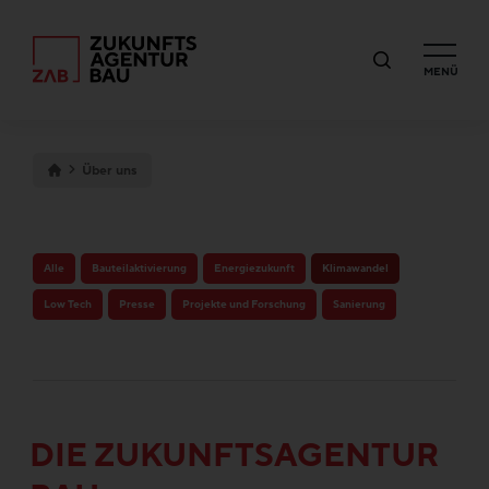
MENÜ
Über uns
Alle
Bauteilaktivierung
Energiezukunft
Klimawandel
Low Tech
Presse
Projekte und Forschung
Sanierung
DIE ZUKUNFTSAGENTUR