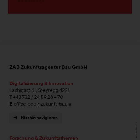
88 Beiträge
ZAB Zukunftsagentur Bau GmbH
Digitalisierung & Innovation
Lachstatt 41, Steyregg 4221
T
+43 732 / 24 59 28 – 70
E
office-ooe@zukunft-bau.at
Hierhin navigieren
Forschung & Zukunftsthemen