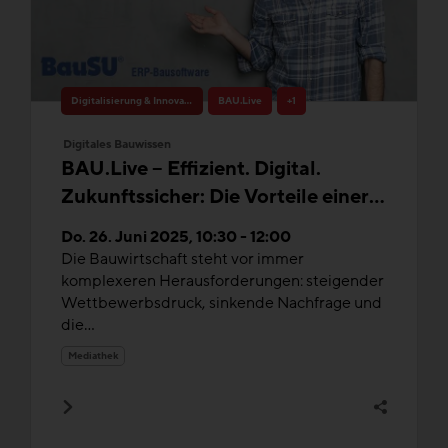
Digitalisierung & Innovation
BAU.Live
+1
Digitales Bauwissen
BAU.Live – Effizient. Digital.
Zukunftssicher: Die Vorteile einer
ERP-Software für die
Do. 26. Juni 2025, 10:30 - 12:00
Bauwirtschaft
Die Bauwirtschaft steht vor immer
komplexeren Herausforderungen: steigender
Wettbewerbsdruck, sinkende Nachfrage und
die...
Mediathek