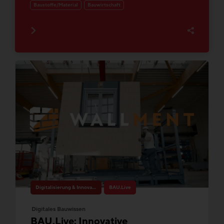
Baustoffe/Material
Bauwirtschaft
Digitalisierung & Innovation
BAU.Live
Digitales Bauwissen
BAU.Live: Innovative