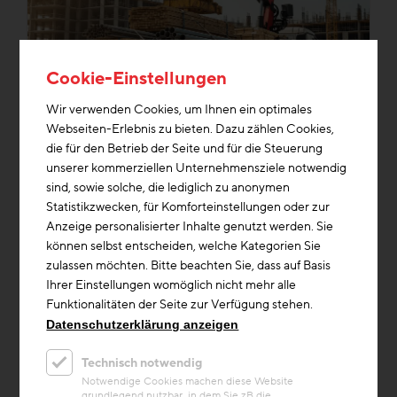
Cookie-Einstellungen
Wir verwenden Cookies, um Ihnen ein optimales
Digitalisierung & Innovation
BAU.Live
Webseiten-Erlebnis zu bieten. Dazu zählen Cookies,
die für den Betrieb der Seite und für die Steuerung
Digitales Bauwissen
unserer kommerziellen Unternehmensziele notwendig
BAU.Live - Baulogistik neu
sind, sowie solche, die lediglich zu anonymen
gedacht
Statistikzwecken, für Komforteinstellungen oder zur
Anzeige personalisierter Inhalte genutzt werden. Sie
Do. 16. Oktober 2025, 10:30 - 11:30
können selbst entscheiden, welche Kategorien Sie
Die Baubranche steht nie still – und mit ihr die
zulassen möchten. Bitte beachten Sie, dass auf Basis
Anforderungen an eine effiziente und
Ihrer Einstellungen womöglich nicht mehr alle
zukunftsfähige Baulogistik. In ein...
Funktionalitäten der Seite zur Verfügung stehen.
Datenschutzerklärung anzeigen
Mediathek
Technisch notwendig
Notwendige Cookies machen diese Website
grundlegend nutzbar, in dem Sie zB die