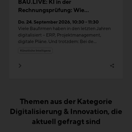
BAU.LIVE: KI in der
Rechnungsprüfung: Wie
Bauunternehmen Ihre Transparenz
Do. 24. September 2026, 10:30 - 11:30
und Effizienz erhöhen
Viele Baufirmen haben in den letzten Jahren
digitalisiert – ERP, Projektmanagement,
digitale Pläne. Und trotzdem: Bei de...
Künstliche Intelligenz
Themen aus der Kategorie
Digitalisierung & Innovation, die
aktuell gefragt sind