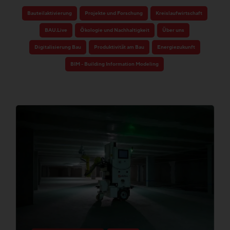
Bauteilaktivierung
Projekte und Forschung
Kreislaufwirtschaft
BAU.Live
Ökologie und Nachhaltigkeit
Über uns
Digitalisierung Bau
Produktivität am Bau
Energiezukunft
BIM - Building Information Modeling