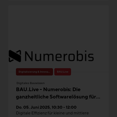
Digitalisierung & Innovation
BAU.Live
Digitales Bauwissen
BAU.Live - Numerobis: Die
ganzheitliche Softwarelösung für
Bauunternehmen – jetzt auch mit
Do. 05. Juni 2025, 10:30 - 12:00
Web-App für Ihre Baustellen
Digitale Effizienz für kleine und mittlere