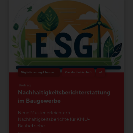
Digitalisierung & Innovation
Kreislaufwirtschaft
+3
Beitrag
Nachhaltigkeitsberichterstattung
im Baugewerbe
Neue Muster erleichtern
Nachhaltigkeitsberichte für KMU-
Baubetriebe.