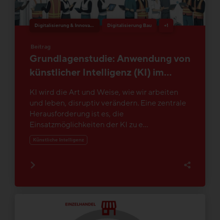
Digitalisierung & Innovation
Digitalisierung Bau
+1
Beitrag
Grundlagenstudie: Anwendung von
künstlicher Intelligenz (KI) im
Baugewerbe
KI wird die Art und Weise, wie wir arbeiten
und leben, disruptiv verändern. Eine zentrale
Herausforderung ist es, die
Einsatzmöglichkeiten der KI zu e...
Künstliche Intelligenz