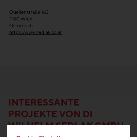
Quellenstraße 163
1100
Wien
Österreich
https://www.sedlak.co.at
INTERESSANTE
PROJEKTE VON DI
WILHELM SEDLAK GMBH