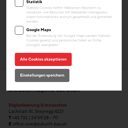
Statistik
kreislauffähige Modernisierung eines ...
Statistik-Cookies helfen Webseiten-Besitzern zu
verstehen, wie Besucher mit Webseiten interagieren,
Baustoffe/Material
indem Informationen anonym gesammelt und gemeldet
werden.
Google Maps
Bei der Einbindung von Google Maps werden Statistik-
Cookies gesetzt und persönliche Daten an Dritte
(Google) übergeben.
Alle Cookies akzeptieren
Einstellungen speichern
ZAB Zukunftsagentur Bau GmbH
Digitalisierung & Innovation
Lachstatt 41, Steyregg 4221
T
+43 732 / 24 59 28 – 70
E
office-ooe@zukunft-bau.at