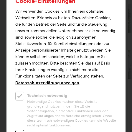
Cookie-Einstellungen
Wir verwenden Cookies, um Ihnen ein optimales
Webseiten-Erlebnis zu bieten. Dazu zählen Cookies,
die für den Betrieb der Seite und für die Steuerung
unserer kommerziellen Unternehmensziele notwendig
sind, sowie solche, die lediglich zu anonymen
Statistikzwecken, für Komforteinstellungen oder zur
Anzeige personalisierter Inhalte genutzt werden. Sie
können selbst entscheiden, welche Kategorien Sie
zulassen möchten. Bitte beachten Sie, dass auf Basis
Ihrer Einstellungen womöglich nicht mehr alle
Funktionalitäten der Seite zur Verfügung stehen.
Kreislaufwirtschaft
+1
Datenschutzerklärung anzeigen
Projekt
Technisch notwendig
Das Gründerzeithaus in der Van-
Notwendige Cookies machen diese Website
der-Nüll-Gasse
grundlegend nutzbar, in dem Sie zB die
Seitennavigation, elementare Funktionen oder den
Zugriff auf abgesicherte Bereiche ermöglichen. Ohne
Das Sanierungsprojekt in der Van-der-Nüll-
diese technisch notwendigen Cookies kann die Website
Gasse in Wien-Favoriten ist das
nicht optimal funktionieren.
österreichweit erstes Vorhaben für die