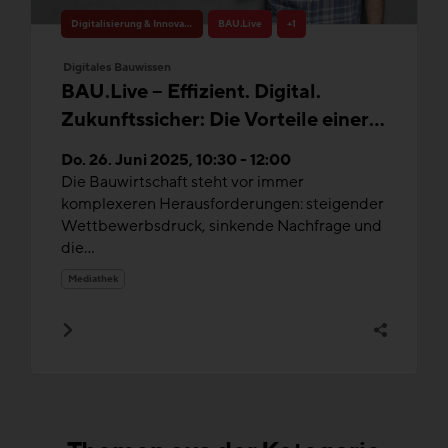
Digitalisierung & Innovation
BAU.Live
+1
Digitales Bauwissen
BAU.Live – Effizient. Digital.
Zukunftssicher: Die Vorteile einer
ERP-Software für die
Do. 26. Juni 2025, 10:30 - 12:00
Bauwirtschaft
Die Bauwirtschaft steht vor immer
komplexeren Herausforderungen: steigender
Wettbewerbsdruck, sinkende Nachfrage und
die...
Mediathek