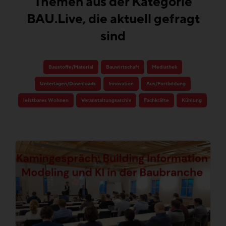
Themen aus der Kategorie
BAU.Live, die aktuell gefragt
sind
Baustoffe/Material
Bauwirtschaft
Mediathek
Unterlagen/Downloads
Innovation
Aus/Fortbildung
leistbares Wohnen
Veranstaltungsarchiv
Fachkräfte
Kühlung