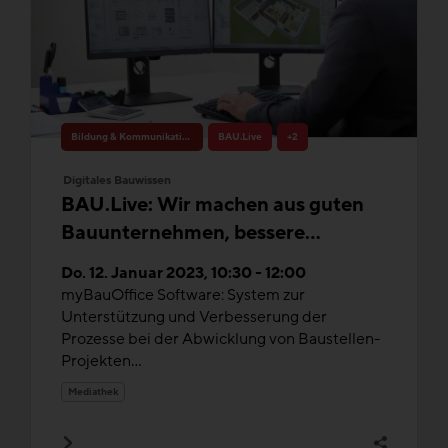
Bildung & Kommunikation
BAU.Live
+2
Digitales Bauwissen
BAU.Live: Wir machen aus guten
Bauunternehmen, bessere
Bauunternehmen -
Do. 12. Januar 2023, 10:30 - 12:00
Prozessstandartisierung
myBauOffice Software: System zur
Unterstützung und Verbesserung der
Prozesse bei der Abwicklung von Baustellen-
Projekten...
Mediathek