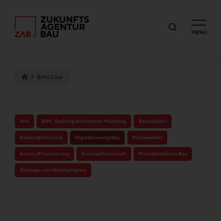
MENÜ
BAU.Live
Alle
BIM - Building Information Modeling
Bauschäden
Bauteilaktivierung
Digitalisierung Bau
Klimawandel
Kosten/Finanzierung
Kreislaufwirtschaft
Produktivität am Bau
Ökologie und Nachhaltigkeit