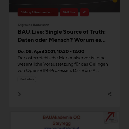
Bildung & Kommunikation
BAU.Live
+2
Digitales Bauwissen
BAU.Live: Single Source of Truth:
Daten oder Mensch? Worum es
beim Thema Merkmalserver & Co.
Do. 08. April 2021, 10:30 - 12:00
wirklich geht?
Der österreichische Merkmalserver ist eine
wesentliche Voraussetzung für das Gelingen
von Open-BIM-Prozessen. Das Büro A...
Mediathek