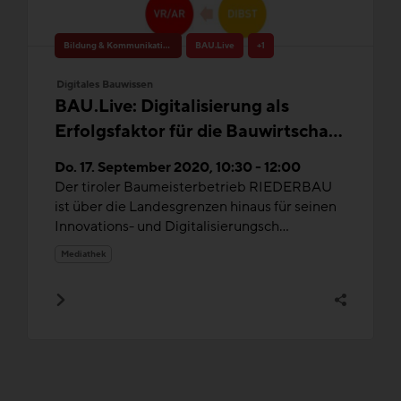
Bildung & Kommunikation
BAU.Live
+1
Digitales Bauwissen
BAU.Live: Digitalisierung als
Erfolgsfaktor für die Bauwirtschaft
- speziell für Klein- und
Do. 17. September 2020, 10:30 - 12:00
Mittelbetriebe
Der tiroler Baumeisterbetrieb RIEDERBAU
ist über die Landesgrenzen hinaus für seinen
Innovations- und Digitalisierungsch...
Mediathek