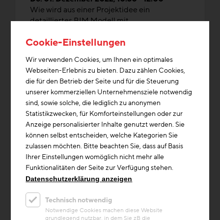
Wie wird aus einer Projektidee ein
detailliertes BIM Modell mit
Kostenermittlung inklusive
Cookie-Einstellungen
Leistungsverzeichnis für die ...
Mediathek
Wir verwenden Cookies, um Ihnen ein optimales
Webseiten-Erlebnis zu bieten. Dazu zählen Cookies,
die für den Betrieb der Seite und für die Steuerung
unserer kommerziellen Unternehmensziele notwendig
sind, sowie solche, die lediglich zu anonymen
Statistikzwecken, für Komforteinstellungen oder zur
Anzeige personalisierter Inhalte genutzt werden. Sie
können selbst entscheiden, welche Kategorien Sie
zulassen möchten. Bitte beachten Sie, dass auf Basis
Ihrer Einstellungen womöglich nicht mehr alle
Funktionalitäten der Seite zur Verfügung stehen.
Datenschutzerklärung anzeigen
Technisch notwendig
Notwendige Cookies machen diese Website
grundlegend nutzbar, in dem Sie zB die