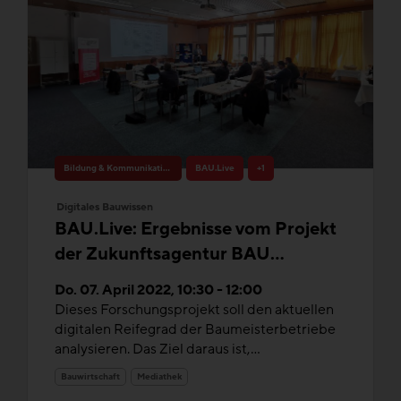
Bildung & Kommunikation
BAU.Live
+1
Digitales Bauwissen
BAU.Live: Ergebnisse vom Projekt
der Zukunftsagentur BAU
"Digitaler Reifegrad
Do. 07. April 2022, 10:30 - 12:00
mittelständischer Baubetriebe"
Dieses Forschungsprojekt soll den aktuellen
digitalen Reifegrad der Baumeisterbetriebe
analysieren. Das Ziel daraus ist,...
Bauwirtschaft
Mediathek