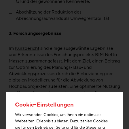
Grund der gewonnenen Kennwerte.
Abschätzung der Reduktion des
Abrechnungsaufwands als Umwegrentabilität.
3. Forschungsergebnisse
Im
Kurzbericht
sind einige ausgewählte Ergebnisse
und Erkenntnisse des Forschungsprojekts BIM Netto-
Massen zusammengefasst. Mit dem Ziel, einen Beitrag
zur Optimierung des Planungs- Bau- und
Abwicklungsprozesses durch die Einbeziehung der
digitalen Modellierung für die Abwicklung von
Hochbauprojekten zu leisten. Eine optimierte Nutzung
des Bauwerksmodells könnte den aufwändigen
Aufmaß- und Abrechnungsprozess wesentlich
Cookie-Einstellungen
erleichtern, wodurch freiwerdende Mittel für neue
Investitionen genutzt werden könnten.
Wir verwenden Cookies, um Ihnen ein optimales
Webseiten-Erlebnis zu bieten. Dazu zählen Cookies,
Im Forschungsprojekt wurden auf Basis von
die für den Betrieb der Seite und für die Steuerung