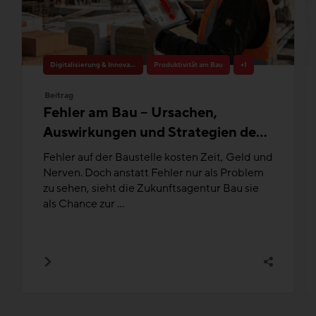
Digitalisierung & Innovation
Produktivität am Bau
+1
Beitrag
Fehler am Bau – Ursachen,
Auswirkungen und Strategien des
Fehlermanagements im Kontext
Fehler auf der Baustelle kosten Zeit, Geld und
der Produktivität
Nerven. Doch anstatt Fehler nur als Problem
zu sehen, sieht die Zukunftsagentur Bau sie
als Chance zur ...