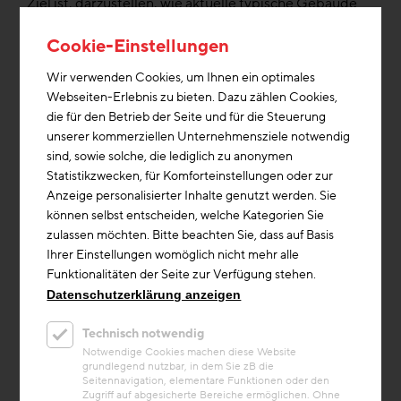
Ziel ist, darzustellen, wie aktuelle typische Gebäude
von Baumeistern bei unterschiedlichen
Bewertungsmethoden abschneiden, und dadurch
Cookie-Einstellungen
Transparenz zu relevanten Einflussfaktoren zu
Wir verwenden Cookies, um Ihnen ein optimales
schaffen. Und auf Basis der beiden oben genannten
Webseiten-Erlebnis zu bieten. Dazu zählen Cookies,
Themen einen Leitfaden von ca. 10 Seiten zu erstellen.
die für den Betrieb der Seite und für die Steuerung
unserer kommerziellen Unternehmensziele notwendig
Vorteile des Projektes für das
sind, sowie solche, die lediglich zu anonymen
Baugewerbe bzw. für die Bauwirtschaft:
Statistikzwecken, für Komforteinstellungen oder zur
Anzeige personalisierter Inhalte genutzt werden. Sie
können selbst entscheiden, welche Kategorien Sie
Mit dem Projekt soll eine weiter
zulassen möchten. Bitte beachten Sie, dass auf Basis
Entscheidungsgrundlage sowohl für die Innung als
Ihrer Einstellungen womöglich nicht mehr alle
auch für den OIB 7 Sachverständigenbeirat entstehen.
Funktionalitäten der Seite zur Verfügung stehen.
Datenschutzerklärung anzeigen
Geplante Verwertung der
Technisch notwendig
Forschungsergebnisse:
Notwendige Cookies machen diese Website
grundlegend nutzbar, in dem Sie zB die
Seitennavigation, elementare Funktionen oder den
kostenfreie Veröffentlichung der Datenbank
Zugriff auf abgesicherte Bereiche ermöglichen. Ohne