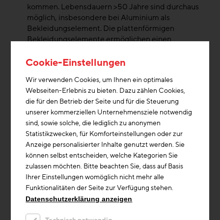
kommen. Lebensdauern >50 Jahre sind durchaus
möglich, insbesondere bei Aluminium als
Bekleidungselement. Die plattenförmigen
Bekleidungselemente ermöglichen einen
problemlosen Plattentausch bzw- örtliche
Reparaturen.
Cookie-Einstellungen
Wir verwenden Cookies, um Ihnen ein optimales
5. Schlussfolgerungen und Ausblick:
Webseiten-Erlebnis zu bieten. Dazu zählen Cookies,
Die Untersuchungen haben gezeigt, daß aus
die für den Betrieb der Seite und für die Steuerung
langfristiger ökonomischer Sicht ein dringender
unserer kommerziellen Unternehmensziele notwendig
Handlungsbedarf besteht, wie Herstellungs- und
sind, sowie solche, die lediglich zu anonymen
Folgekosten in künftige Finanzierungsmodelle bzw. in
Statistikzwecken, für Komforteinstellungen oder zur
die Wohnbauförderung integriert werden können,
Anzeige personalisierter Inhalte genutzt werden. Sie
zumal alle einschlägigen Förderungsmodelle auf die
können selbst entscheiden, welche Kategorien Sie
Herstellungskosten abgestimmt sind.
zulassen möchten. Bitte beachten Sie, dass auf Basis
Ihrer Einstellungen womöglich nicht mehr alle
Aufgrund der höchst unterschiedlichen
Funktionalitäten der Seite zur Verfügung stehen.
Randbedingungen verschiedener Wohnbauprojekte
Datenschutzerklärung anzeigen
lassen sich Folgekostenprognosen nur schwer präziser