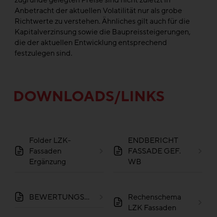
zugrunde gelegten Preise sind nicht zuletzt in
Anbetracht der aktuellen Volatilität nur als grobe
Richtwerte zu verstehen. Ähnliches gilt auch für die
Kapitalverzinsung sowie die Baupreissteigerungen,
die der aktuellen Entwicklung entsprechend
festzulegen sind.
DOWNLOADS/LINKS
Folder LZK-
ENDBERICHT
Fassaden
FASSADE GEF.
Ergänzung
WB
BEWERTUNGSMATRIX
Rechenschema
LZK Fassaden