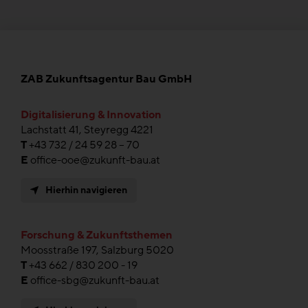
ZAB Zukunftsagentur Bau GmbH
Digitalisierung & Innovation
Lachstatt 41, Steyregg 4221
T
+43 732 / 24 59 28 – 70
E
office-ooe@zukunft-bau.at
Hierhin navigieren
Forschung & Zukunftsthemen
Moosstraße 197, Salzburg 5020
T
+43 662 / 830 200 - 19
E
office-sbg@zukunft-bau.at