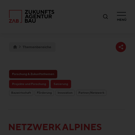
MENÜ
Themenbereiche
Forschung & Zukunftsthemen
Projekte und Forschung
Sanierung
Bauwirtschaft
Förderung
Innovation
Partner/Netzwerk
NETZWERK ALPINES