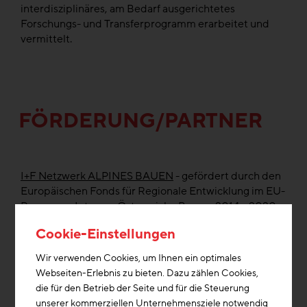
interdisziplinäres, am Bedarf ausgerichtetes
Forschungs- und Transferprogramm erarbeitet und
vermittelt.
FÖRDERUNG/PARTNER
I+F Netzwerk ALPINES BAUEN
- gefördert durch den
Europäischen Fonds für Regionale Entwicklung im EU-
Programm Interreg Österreich - Bayern 2014 – 2020
Cookie-Einstellungen
Wir verwenden Cookies, um Ihnen ein optimales
Webseiten-Erlebnis zu bieten. Dazu zählen Cookies,
die für den Betrieb der Seite und für die Steuerung
unserer kommerziellen Unternehmensziele notwendig