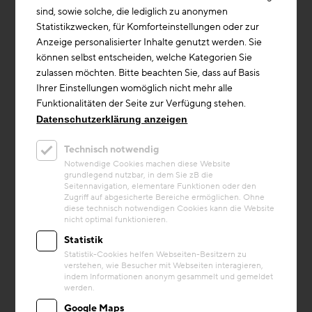
sind, sowie solche, die lediglich zu anonymen
Statistikzwecken, für Komforteinstellungen oder zur
Anzeige personalisierter Inhalte genutzt werden. Sie
können selbst entscheiden, welche Kategorien Sie
zulassen möchten. Bitte beachten Sie, dass auf Basis
Ihrer Einstellungen womöglich nicht mehr alle
Funktionalitäten der Seite zur Verfügung stehen.
Datenschutzerklärung anzeigen
Technisch notwendig
Notwendige Cookies machen diese Website
grundlegend nutzbar, in dem Sie zB die
Seitennavigation, elementare Funktionen oder den
Zugriff auf abgesicherte Bereiche ermöglichen. Ohne
diese technisch notwendigen Cookies kann die Website
nicht optimal funktionieren.
Statistik
Statistik-Cookies helfen Webseiten-Besitzern zu
verstehen, wie Besucher mit Webseiten interagieren,
indem Informationen anonym gesammelt und gemeldet
werden.
Google Maps