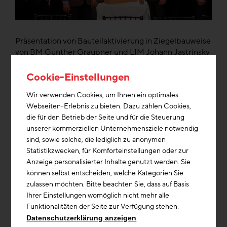
Präsentation von Bauteilaktivierung in Ziegelbauweise
von BM Gunther Graupner und LIM Johann Jastrinsky
bei EU-Kommissar Dr. Johannes Hahn und Dr.
Salletmaier vom Land Salzburg.
Cookie-Einstellungen
Wir verwenden Cookies, um Ihnen ein optimales
2015 ist es gelungen, dass das Kompetenzzentrum
Webseiten-Erlebnis zu bieten. Dazu zählen Cookies,
Bauforschung in ein internationales Expertennetzwerk
die für den Betrieb der Seite und für die Steuerung
von AlpHouse Centern aufgenommen wurde. „Wir
unserer kommerziellen Unternehmensziele notwendig
erhoffen uns dadurch, der ausführenden Bauwirtschaft
sind, sowie solche, die lediglich zu anonymen
auch auf dieser Ebene der Bauforschung eine starke
Statistikzwecken, für Komforteinstellungen oder zur
Stimme zu geben, Ansprechpartner für
Anzeige personalisierter Inhalte genutzt werden. Sie
Problemstellungen zu sein und Verbündete für unsere
können selbst entscheiden, welche Kategorien Sie
Forschungsthemen zu finden.“ hält DI Robert
zulassen möchten. Bitte beachten Sie, dass auf Basis
Rosenberger von der Bundesinnung Bau fest.
Ihrer Einstellungen womöglich nicht mehr alle
Das Projekt AlpBC (Alpine Building Culture) ist eine
Funktionalitäten der Seite zur Verfügung stehen.
überregionale Initiative, mit dem Ziel, regionale
Datenschutzerklärung anzeigen
Wirtschaftskreisläufe und Materialien in