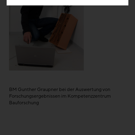
BM Gunther Graupner bei der Auswertung von
Forschungsergebnissen im Kompetenzzentrum
Bauforschung