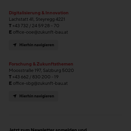
Digitalisierung & Innovation
Lachstatt 41, Steyregg 4221
T
+43 732 / 24 59 28 – 70
E
office-ooe@zukunft-bau.at
Hierhin navigieren
Forschung & Zukunftsthemen
Moosstraße 197, Salzburg 5020
T
+43 662 / 830 200 - 19
E
office-sbg@zukunft-bau.at
Hierhin navigieren
Jetzt zum Newsletter anmelden und