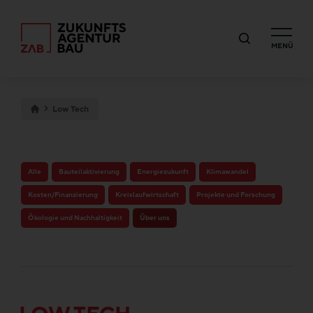
MENÜ
Low Tech
Alle
Bauteilaktivierung
Energiezukunft
Klimawandel
Kosten/Finanzierung
Kreislaufwirtschaft
Projekte und Forschung
Ökologie und Nachhaltigkeit
Über uns