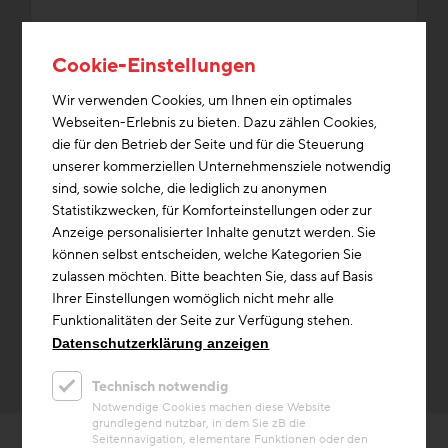
Cookie-Einstellungen
Wir verwenden Cookies, um Ihnen ein optimales
Themen aus der Kategorie Low
Webseiten-Erlebnis zu bieten. Dazu zählen Cookies,
die für den Betrieb der Seite und für die Steuerung
Tech, die aktuell gefragt sind
unserer kommerziellen Unternehmensziele notwendig
sind, sowie solche, die lediglich zu anonymen
Statistikzwecken, für Komforteinstellungen oder zur
Heizung & Kühlung
Baustoffe/Material
Speichermasse
Anzeige personalisierter Inhalte genutzt werden. Sie
können selbst entscheiden, welche Kategorien Sie
Bauwirtschaft
Unterlagen/Downloads
Förderung
Innovation
zulassen möchten. Bitte beachten Sie, dass auf Basis
Partner/Netzwerk
Aus/Fortbildung
leistbares Wohnen
Ihrer Einstellungen womöglich nicht mehr alle
Funktionalitäten der Seite zur Verfügung stehen.
Datenschutzerklärung anzeigen
Technisch notwendig
Notwendige Cookies machen diese Website
grundlegend nutzbar, in dem Sie zB die
Seitennavigation, elementare Funktionen oder den