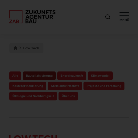
MENÜ
Low Tech
Alle
Bauteilaktivierung
Energiezukunft
Klimawandel
Kosten/Finanzierung
Kreislaufwirtschaft
Projekte und Forschung
Ökologie und Nachhaltigkeit
Über uns