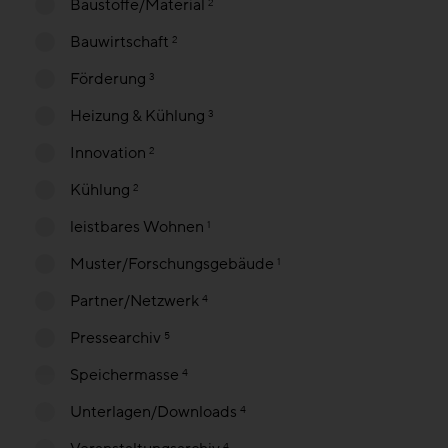
Baustoffe/Material
2
Bauwirtschaft
2
Förderung
3
Heizung & Kühlung
3
Innovation
2
Kühlung
2
leistbares Wohnen
1
Muster/Forschungsgebäude
1
Partner/Netzwerk
4
Pressearchiv
5
Speichermasse
4
Unterlagen/Downloads
4
4