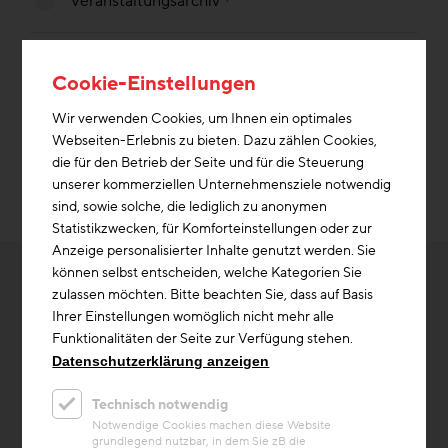
Veranstaltungsarchiv
Art
Cookie-Einstellungen
Alle
Wir verwenden Cookies, um Ihnen ein optimales
Webseiten-Erlebnis zu bieten. Dazu zählen Cookies,
die für den Betrieb der Seite und für die Steuerung
Filter übernehmen und Ergebnisse
unserer kommerziellen Unternehmensziele notwendig
anzeigen
sind, sowie solche, die lediglich zu anonymen
Statistikzwecken, für Komforteinstellungen oder zur
Anzeige personalisierter Inhalte genutzt werden. Sie
können selbst entscheiden, welche Kategorien Sie
zulassen möchten. Bitte beachten Sie, dass auf Basis
Leider wurden mit den ausgewählten Filterkriterien
Ihrer Einstellungen womöglich nicht mehr alle
keine Beiträge gefunden!
Funktionalitäten der Seite zur Verfügung stehen.
Bitte ändern Sie Ihre Filterkriterien oder setzen Sie
Datenschutzerklärung anzeigen
alle Filter zurück um alle Beiträge anzuzeigen.
Technisch notwendig
Notwendige Cookies machen diese Website
grundlegend nutzbar, in dem Sie zB die